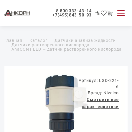
8 800 333-43-14
+7(495)843-50-93
Каталог продукции
Главная
|
Каталог
|
Датчики анализа жидкости
Применение приборов
|
Датчики растворенного кислорода
|
AnaCONT LED — датчик растворенного кислорода
Как мы работаем
О компании
Контакты
Артикул: LGD-221-
6
Бренд: Nivelco
Смотреть все
характеристики