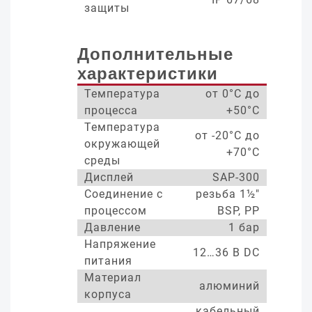
защиты
Дополнительные
характеристики
Температура
от 0°С до
процесса
+50°С
Температура
от -20°С до
окружающей
+70°С
среды
Дисплей
SAP-300
Соединение с
резьба 1½"
процессом
BSP, PP
Давление
1 бар
Напряжение
12…36 В DC
питания
Материал
алюминий
корпуса
кабельный