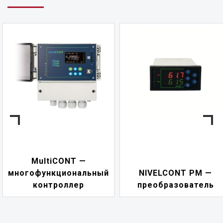
NIVELCONT PK
ный
NIVELCONT PM —
многофункциона
преобразователь
переключате