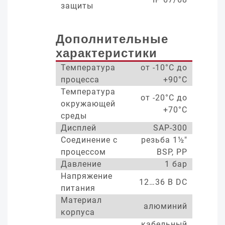
защиты
Дополнительные
характеристики
Температура
от -10°С до
процесса
+90°С
Температура
от -20°С до
окружающей
+70°С
среды
Дисплей
SAP-300
Соединение с
резьба 1½"
процессом
BSP, PP
Давление
1 бар
Напряжение
12…36 В DC
питания
Материал
алюминий
корпуса
кабельный