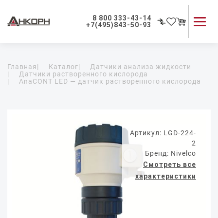
8 800 333-43-14
+7(495)843-50-93
Каталог продукции
Главная
|
Каталог
|
Датчики анализа жидкости
Применение приборов
|
Датчики растворенного кислорода
|
AnaCONT LED — датчик растворенного кислорода
Как мы работаем
О компании
Контакты
Артикул: LGD-224-
2
Бренд: Nivelco
Смотреть все
характеристики