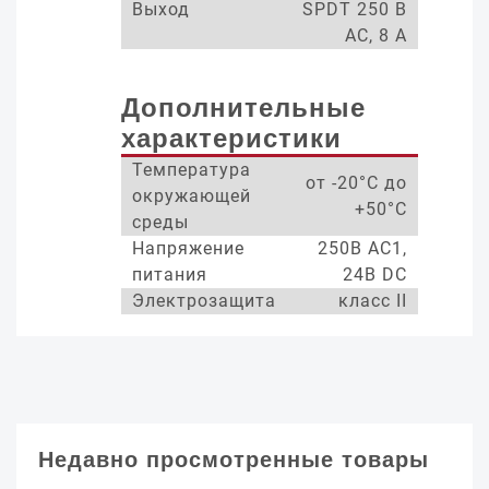
Выход
SPDT 250 В
AC, 8 A
Дополнительные
характеристики
Температура
от -20°С до
окружающей
+50°С
среды
Напряжение
250В AC1,
питания
24В DC
Электрозащита
класс II
Недавно просмотренные товары