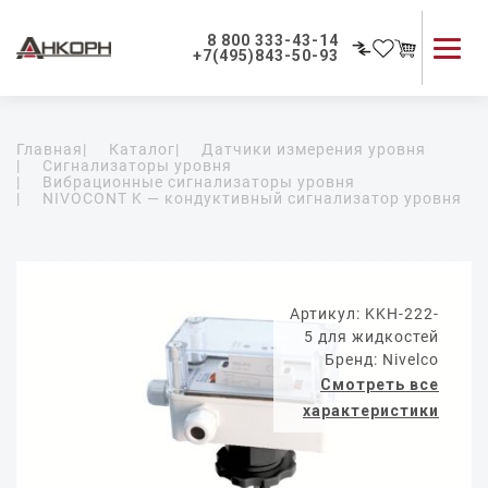
8 800 333-43-14
+7(495)843-50-93
Каталог продукции
Главная
|
Каталог
|
Датчики измерения уровня
Применение приборов
|
Сигнализаторы уровня
|
Вибрационные сигнализаторы уровня
Как мы работаем
|
NIVOCONT K — кондуктивный сигнализатор уровня
О компании
Контакты
Артикул: KKH-222-
5 для жидкостей
Бренд: Nivelco
Смотреть все
характеристики