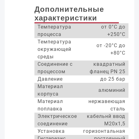
Дополнительные
характеристики
Температура
от 0°С до
процесса
+250°С
Температура
от -20°С до
окружающей
+80°С
среды
Соединение с
квадратный
процессом
фланец PN 25
Давление
до 25 бар
Материал
алюминий
корпуса
Материал
нержавеющая
поплавка
сталь
Электрическое
кабельнй ввод
соединение
М20х1,5
Установка
горизонтальная
Гистерезис
постоянный