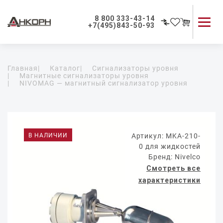
8 800 333-43-14
+7(495)843-50-93
Каталог продукции
Главная
|
Каталог
|
Сигнализаторы уровня
Применение приборов
|
Магнитные сигнализаторы уровня
|
NIVOMAG — магнитный сигнализатор уровня
Как мы работаем
О компании
Контакты
В НАЛИЧИИ
Артикул: MKA-210-
0 для жидкостей
Бренд: Nivelco
Смотреть все
характеристики