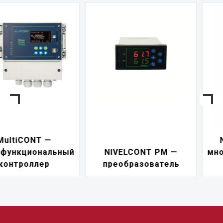
NIVELCONT PKK —
NIVELCONT PM —
многофункциональны
преобразователь
переключатель