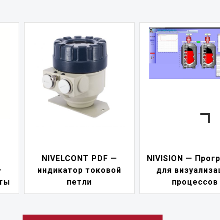
NIVELCONT PDF —
NIVISION — Прог
—
индикатор токовой
для визуализа
ты
петли
процессов