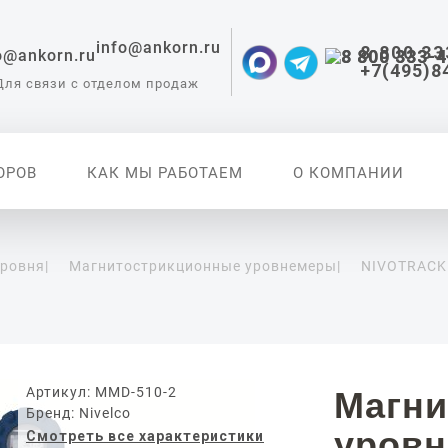
info@ankorn.ru
8 800 33
+7(495)8
Для связи с отделом продаж
ОРОВ
КАК МЫ РАБОТАЕМ
О КОМПАНИИ
уровня
|
Магнитострикционные уровнемеры
|
NIVOTRACK
 приборы для
ации
Артикул: MMD-510-2
Магни
Бренд: Nivelco
уров
Смотреть все характеристики