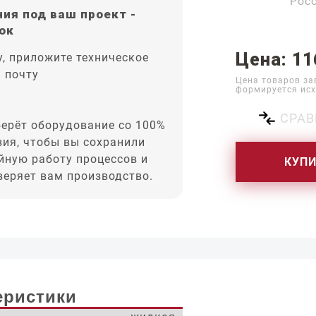
Рос
ия под ваш проект -
ок
Цена: 11
, приложите техническое
а почту
Цена товаров за
формируется исх
СРАВ
ерёт оборудование со 100%
вия, чтобы вы сохранили
йную работу процессов и
КУП
оверяет вам производство.
еристики