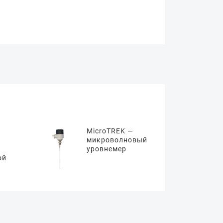
MicroTREK —
микроволновый
уровнемер
ой