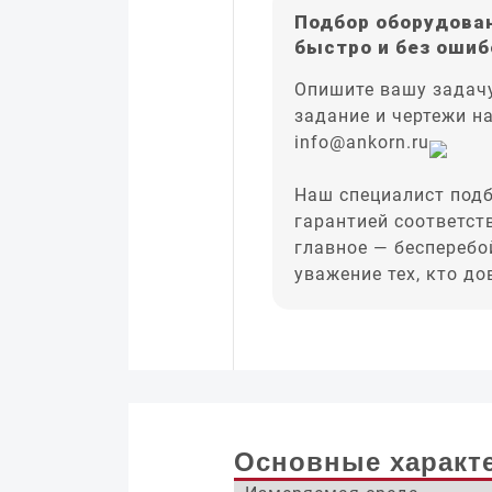
Подбор оборудован
быстро и без ошиб
Опишите вашу задачу
задание и чертежи н
info@ankorn.ru
Наш специалист подб
гарантией соответст
главное — бесперебо
уважение тех, кто д
Основные характ