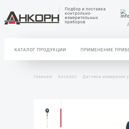
Подбор и поставка
контрольно-
измерительных
приборов
КАТАЛОГ ПРОДУКЦИИ
ПРИМЕНЕНИЕ ПРИБ
Главная
|
Каталог
|
Датчики измерения 
Датчики измерения
Датчики анализа
Датчики температуры
Датчики измерения
Вторичные
уровня
жидкости
давления
автоматиз
Уровнемеры
Датчики измерения pH
Датчики абсолютного
давления
Сигнализаторы уровня
Датчики проводимости
воды
Дифференциальные
датчики давления
Датчики растворенного
кислорода
Реле давления
Цифровые манометры