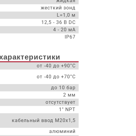
жидкая
жесткий зонд
L=1,0 м
12,5 - 36 В DC
4 - 20 мА
IP67
характеристики
от -40 до +90°С
от -40 до +70°С
до 10 бар
2 мм
отсутствует
1" NPT
кабельный ввод М20х1,5
алюминий