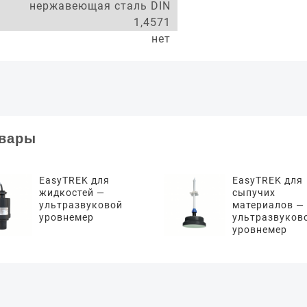
нержавеющая сталь DIN
1,4571
нет
овары
EasyTREK для
EasyTREK для
жидкостей —
сыпучих
ультразвуковой
материалов —
уровнемер
ультразвуков
уровнемер