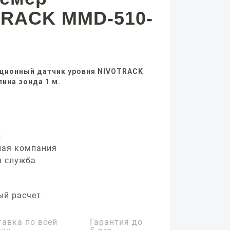
TRACK MMD-510-
ционный датчик уровня NIVOTRACK
ина зонда 1 м.
з
ная компания
я служба
ый расчет
тавка по всей
Гарантия до