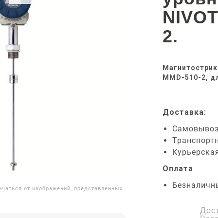
NIVO
2.
Магнитострик
MMD-510-2, дл
Доставка:
Самовыво
Транспорт
Курьерска
Оплата
Безналичн
ичаться от изображений, представленных
Дос