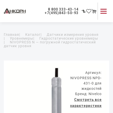
8 800 333-43-14
+7(495)843-50-93
Каталог продукции
Главная
|
Каталог
|
Датчики измерения уровня
Применение приборов
|
Уровнемеры
|
Гидростатические уровнемеры
|
NIVOPRESS N — погружной гидростатический
Как мы работаем
датчик уровня
О компании
Контакты
Артикул:
NIVOPRESS NPD-
431-0 для
жидкостей
Бренд: Nivelco
Смотреть все
характеристики