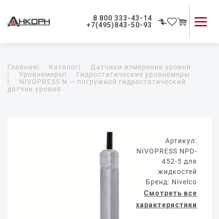
8 800 333-43-14
+7(495)843-50-93
Каталог продукции
Главная
|
Каталог
|
Датчики измерения уровня
Применение приборов
|
Уровнемеры
|
Гидростатические уровнемеры
|
NIVOPRESS N — погружной гидростатический
Как мы работаем
датчик уровня
О компании
Контакты
Артикул:
NIVOPRESS NPD-
452-5 для
жидкостей
Бренд: Nivelco
Смотреть все
характеристики