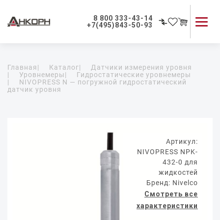
8 800 333-43-14
+7(495)843-50-93
Каталог продукции
Главная
|
Каталог
|
Датчики измерения уровня
Применение приборов
|
Уровнемеры
|
Гидростатические уровнемеры
|
NIVOPRESS N — погружной гидростатический
Как мы работаем
датчик уровня
О компании
Контакты
Артикул:
NIVOPRESS NPK-
432-0 для
жидкостей
Бренд: Nivelco
Смотреть все
характеристики