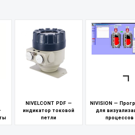
—
NIVISION — Программа
ой
для визуализации
NIPOWER — бл
процессов
питания