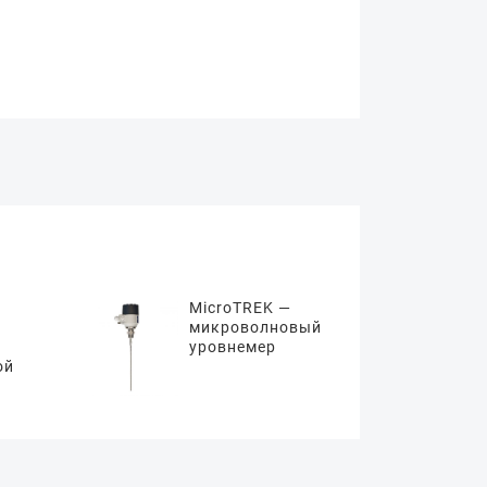
MicroTREK —
микроволновый
уровнемер
ой