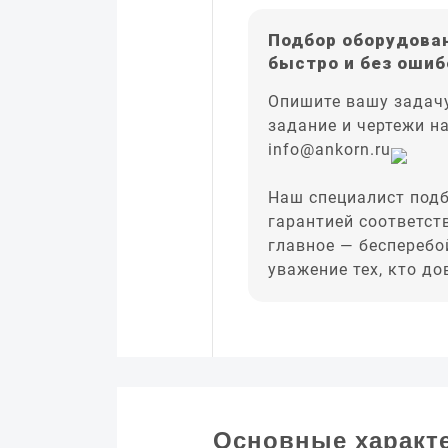
Подбор оборудован
быстро и без ошиб
Опишите вашу задачу
задание и чертежи н
info@ankorn.ru
Наш специалист подб
гарантией соответст
главное — бесперебо
уважение тех, кто д
Основные характ