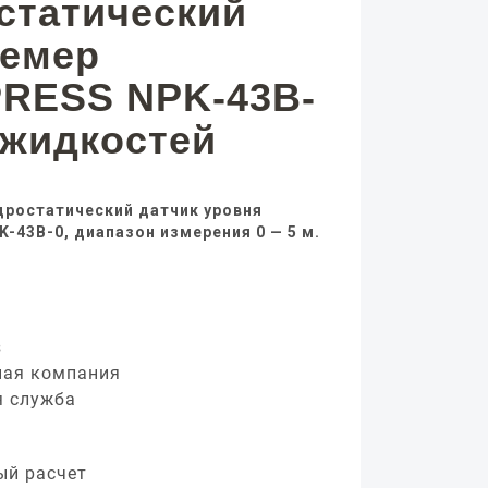
статический
немер
RESS NPK-43B-
 жидкостей
дростатический датчик уровня
-43B-0, диапазон измерения 0 — 5 м.
з
ная компания
я служба
ый расчет