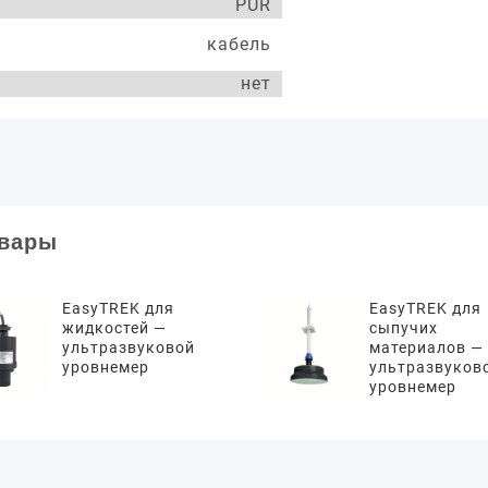
PUR
кабель
нет
овары
EasyTREK для
EasyTREK для
жидкостей —
сыпучих
ультразвуковой
материалов —
уровнемер
ультразвуков
уровнемер