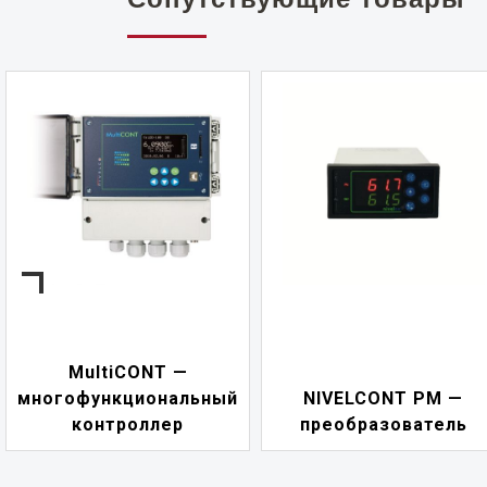
NIVELCONT PKK —
NIVELCONT PM —
многофункциональны
преобразователь
переключатель