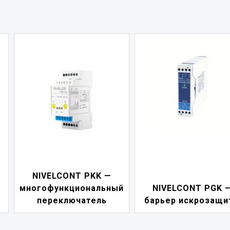
NIVELCONT PDF 
й
NIVELCONT PGK —
индикатор токов
барьер искрозащиты
петли