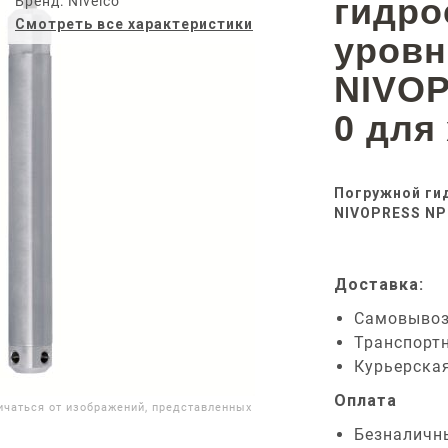
гидро
Бренд: Nivelco
Смотреть все характеристики
уров
NIVOP
0 для
Погружной ги
NIVOPRESS NPK
Доставка:
Самовыво
Транспорт
Курьерска
Оплата
ичаться от изображений, представленных
Безналичн