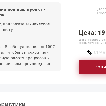
Дос
ия под ваш проект -
Рос
ок
, приложите техническое
а почту
Цена: 19
Цена товаров за
формируется исх
ерёт оборудование со 100%
СРАВ
вия, чтобы вы сохранили
йную работу процессов и
оверяет вам производство.
КУП
еристики