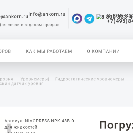
info@ankorn.ru
8 800 33
+7(495)8
Для связи с отделом продаж
ОРОВ
КАК МЫ РАБОТАЕМ
О КОМПАНИИ
уровня
|
Уровнемеры
|
Гидростатические уровнемеры
ский датчик уровня
 приборы для
ации
Артикул: NIVOPRESS NPK-43B-0
Погр
для жидкостей