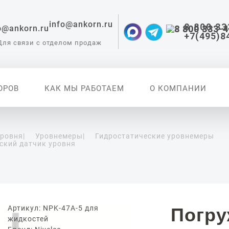
info@ankorn.ru
8 800 33
+7(495)8
Для связи с отделом продаж
ОРОВ
КАК МЫ РАБОТАЕМ
О КОМПАНИИ
уровня
|
Уровнемеры
|
Гидростатические уровнемеры
ский датчик уровня
 приборы для
ации
Артикул: NPK-47A-5 для
Погр
жидкостей