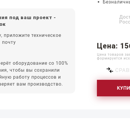
Безналичн
Дос
ия под ваш проект -
Рос
ок
, приложите техническое
а почту
Цена: 15
Цена товаров за
формируется исх
ерёт оборудование со 100%
СРАВ
вия, чтобы вы сохранили
йную работу процессов и
оверяет вам производство.
КУП