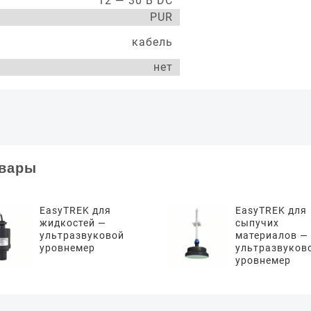
12 — 30 В DC
PUR
кабель
нет
овары
EasyTREK для
EasyTREK для
жидкостей —
сыпучих
ультразвуковой
материалов —
уровнемер
ультразвуков
уровнемер