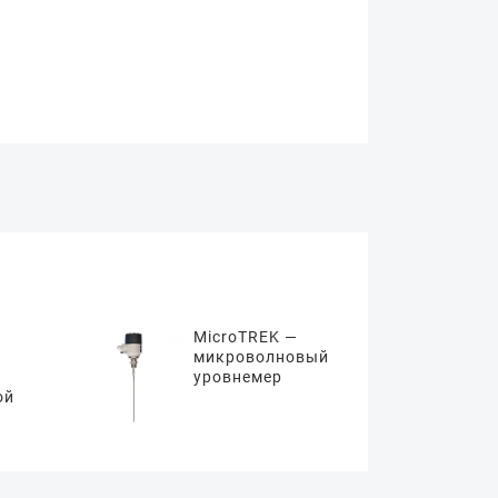
MicroTREK —
микроволновый
уровнемер
ой