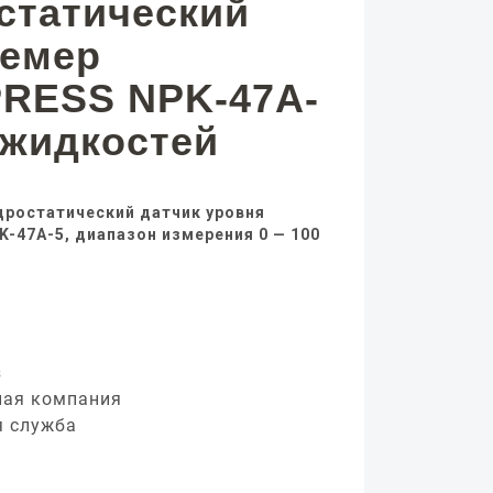
статический
немер
RESS NPK-47A-
 жидкостей
дростатический датчик уровня
-47A-5, диапазон измерения 0 — 100
з
ная компания
я служба