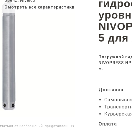
гидро
Бренд: Nivelco
Смотреть все характеристики
уров
NIVOP
5 для
Погружной ги
NIVOPRESS NPK
м.
Доставка:
Самовыво
Транспорт
Курьерска
Оплата
ичаться от изображений, представленных