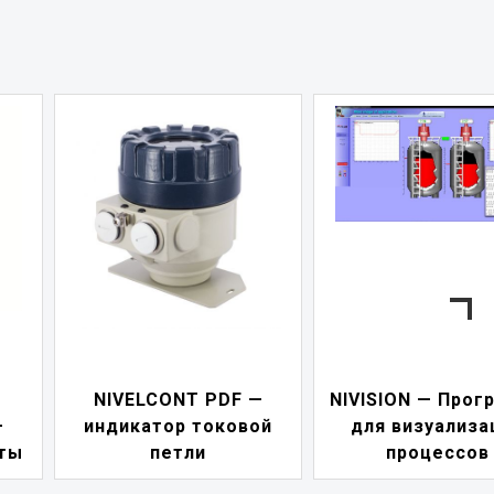
NIVELCONT PDF —
NIVISION — Прог
—
индикатор токовой
для визуализа
ты
петли
процессов