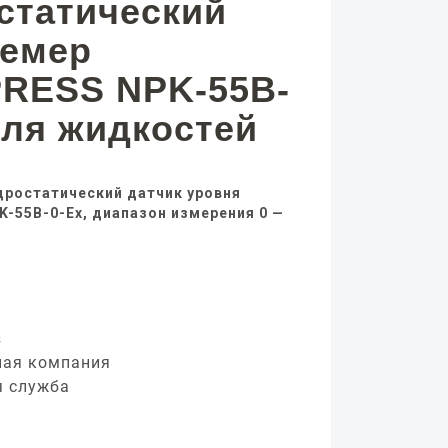
статический
немер
RESS NPK-55B-
для жидкостей
дростатический датчик уровня
-55B-0-Ex, диапазон измерения 0 —
з
ная компания
я служба