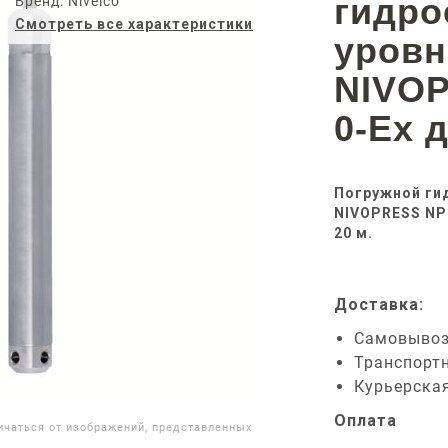
гидро
Бренд: Nivelco
Смотреть все характеристики
уров
NIVOP
0-Ex 
Погружной ги
NIVOPRESS NPK
20 м.
Доставка:
Самовыво
Транспорт
Курьерска
Оплата
ичаться от изображений, представленных