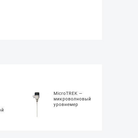
MicroTREK —
микроволновый
уровнемер
ой