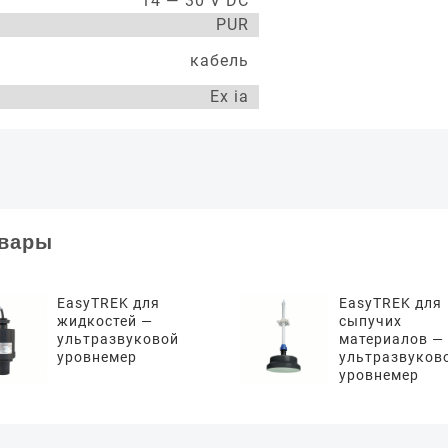
14 — 30 V DC
PUR
кабель
Ex ia
овары
EasyTREK для
EasyTREK для
жидкостей —
сыпучих
ультразвуковой
материалов —
уровнемер
ультразвуков
уровнемер