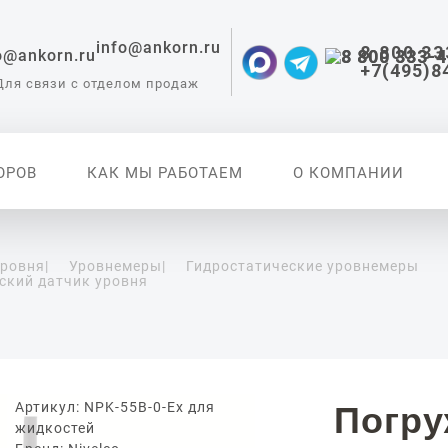
info@ankorn.ru
8 800 33
+7(495)8
Для связи с отделом продаж
ОРОВ
КАК МЫ РАБОТАЕМ
О КОМПАНИИ
уровня
|
Уровнемеры
|
Гидростатические уровнемеры
ский датчик уровня
 приборы для
ации
Артикул: NPK-55B-0-Ex для
Погр
жидкостей