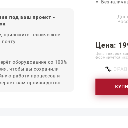
Безналичн
Дос
ия под ваш проект -
Рос
ок
, приложите техническое
а почту
Цена: 19
Цена товаров за
формируется исх
ерёт оборудование со 100%
СРАВ
вия, чтобы вы сохранили
йную работу процессов и
оверяет вам производство.
КУП