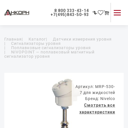
8 800 333-43-14
+7(495)843-50-93
Каталог продукции
Главная
|
Каталог
|
Датчики измерения уровня
Применение приборов
|
Сигнализаторы уровня
|
Поплавковые сигнализаторы уровня
Как мы работаем
|
NIVOPOINT — поплавковый магнитный
сигнализатор уровня
О компании
Контакты
Артикул: MRP-530-
7 для жидкостей
Бренд: Nivelco
Смотреть все
характеристики