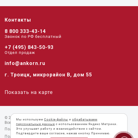
Контакты
8 800 333-43-14
Звонок по РФ беcплатный
+7 (495) 843-50-93
Отдел продаж
info@ankorn.ru
г. Троицк, микрорайон В, дом 55
Показать на карте
© 2026 «Анкорн».
Мы используем
Cookie-файлы
и
обрабатываем
Все права защищены.
персональные данные
с использованием Яндекс Метрики.
Пользовательское соглашение
Это улучшает работу и взаимодействие с сайтом.
Подтвердите ваше согласие, нажав кнопку Принимаю.
Политика конфиденциальности