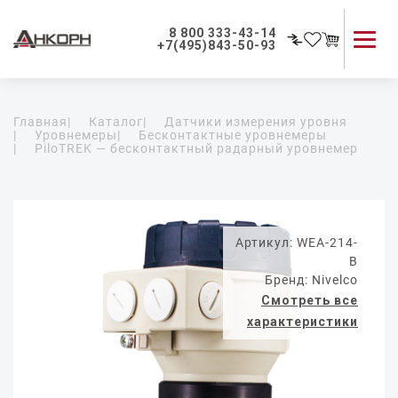
8 800 333-43-14
+7(495)843-50-93
Каталог продукции
Главная
|
Каталог
|
Датчики измерения уровня
Применение приборов
|
Уровнемеры
|
Бесконтактные уровнемеры
|
PiloTREK — бесконтактный радарный уровнемер
Как мы работаем
О компании
Контакты
Артикул: WEA-214-
B
Бренд: Nivelco
Смотреть все
характеристики