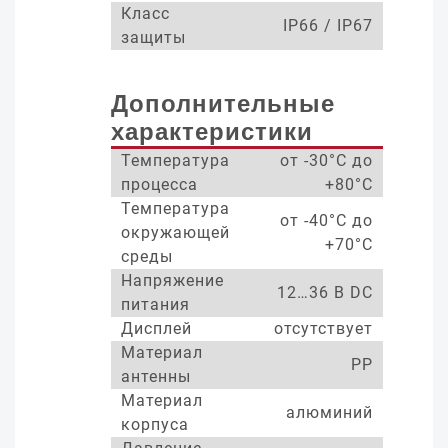
Класс
IP66 / IP67
защиты
Дополнительные
характеристики
Температура
от -30°С до
процесса
+80°С
Температура
от -40°С до
окружающей
+70°С
среды
Напряжение
12…36 В DC
питания
Дисплей
отсутствует
Материал
PP
антенны
Материал
алюминий
корпуса