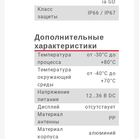
ia GD
Класс
IP66 / IP67
защиты
Дополнительные
характеристики
Температура
от -30°С до
процесса
+80°С
Температура
от -40°С до
окружающей
+70°С
среды
Напряжение
12…36 В DC
питания
Дисплей
отсутствует
Материал
PP
антенны
Материал
алюминий
корпуса