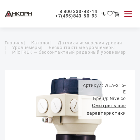
8 800 333-43-14
+7(495)843-50-93
Каталог продукции
Главная
|
Каталог
|
Датчики измерения уровня
Применение приборов
|
Уровнемеры
|
Бесконтактные уровнемеры
|
PiloTREK — бесконтактный радарный уровнемер
Как мы работаем
О компании
Контакты
Артикул: WEA-215-
E
Бренд: Nivelco
Смотреть все
характеристики