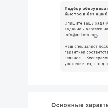
Подбор оборудован
быстро и без ошиб
Опишите вашу задачу
задание и чертежи н
info@ankorn.ru
Наш специалист подб
гарантией соответст
главное — бесперебо
уважение тех, кто д
Основные характ