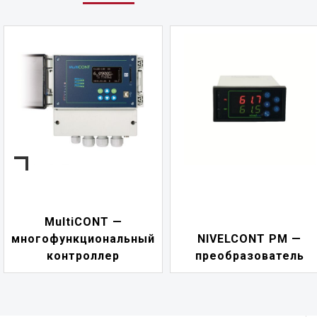
NIVELCONT PKK —
NIVELCONT PM —
многофункциональны
преобразователь
переключатель