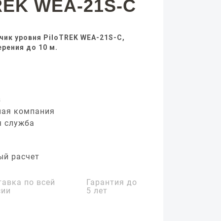
REK WEA-21S-C
ик уровня PiloTREK WEA-21S-C,
рения до 10 м.
з
ная компания
я служба
ый расчет
тавка по всей
Гарантия до
сии
5 лет