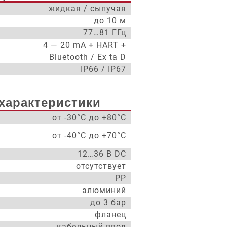
жидкая / сыпучая
до 10 м
77…81 ГГц
4 — 20 mA + HART +
Bluetooth / Ex ta D
IP66 / IP67
характеристики
от -30°С до +80°С
от -40°С до +70°С
12…36 В DC
отсутствует
PP
алюминий
до 3 бар
фланец
кабельный ввод