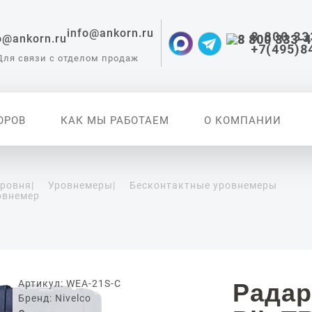
info@ankorn.ru
8 800 33
+7(495)8
Для связи с отделом продаж
ОРОВ
КАК МЫ РАБОТАЕМ
О КОМПАНИИ
уровня
|
Уровнемеры
|
Бесконтактные уровнемеры
овнемер
 приборы для
ации
Артикул: WEA-21S-C
Радар
Бренд: Nivelco