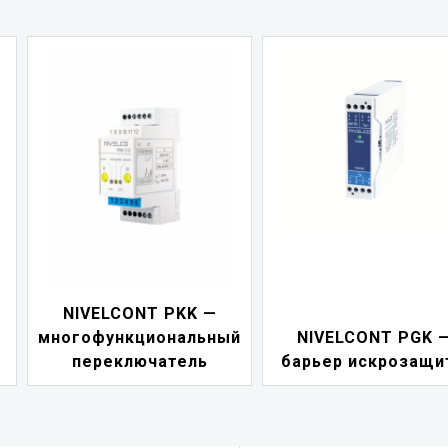
NIVELCONT PDF 
й
NIVELCONT PGK —
индикатор токов
барьер искрозащиты
петли