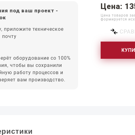
Цена: 13
ия под ваш проект -
Цена товаров за
ок
формируется исх
, приложите техническое
СРАВ
а почту
КУП
ерёт оборудование со 100%
вия, чтобы вы сохранили
йную работу процессов и
оверяет вам производство.
еристики