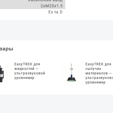
2xM20x1.5
Ex ta D
овары
EasyTREK для
EasyTREK для
жидкостей —
сыпучих
ультразвуковой
материалов —
уровнемер
ультразвуков
уровнемер