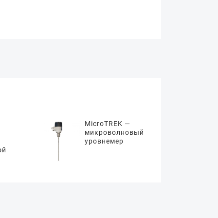
MicroTREK —
микроволновый
уровнемер
ой