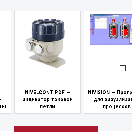
—
NIVISION — Программа
ой
для визуализации
NIPOWER — б
процессов
питания