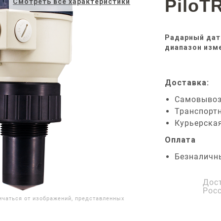
PiloT
Смотреть все характеристики
Радарный датч
диапазон изме
Доставка:
Самовыво
Транспорт
Курьерска
Оплата
Безналичн
Дос
Рос
ичаться от изображений, представленных