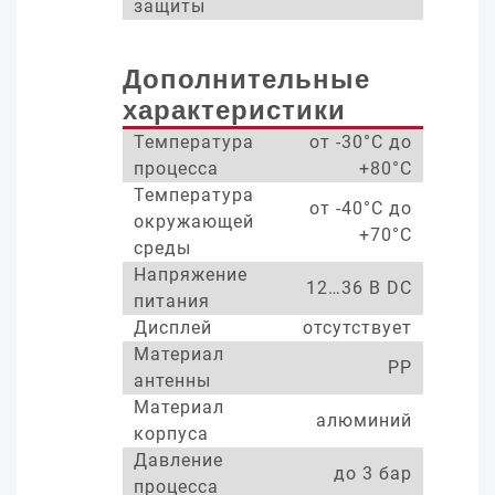
защиты
Дополнительные
характеристики
Температура
от -30°С до
процесса
+80°С
Температура
от -40°С до
окружающей
+70°С
среды
Напряжение
12…36 В DC
питания
Дисплей
отсутствует
Материал
PP
антенны
Материал
алюминий
корпуса
Давление
до 3 бар
процесса