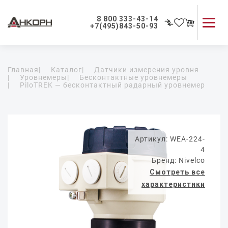
8 800 333-43-14
+7(495)843-50-93
Каталог продукции
Главная
|
Каталог
|
Датчики измерения уровня
Применение приборов
|
Уровнемеры
|
Бесконтактные уровнемеры
|
PiloTREK — бесконтактный радарный уровнемер
Как мы работаем
О компании
Контакты
Артикул: WEA-224-
4
Бренд: Nivelco
Смотреть все
характеристики