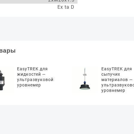
Ex ta D
овары
EasyTREK для
EasyTREK для
жидкостей —
сыпучих
ультразвуковой
материалов —
уровнемер
ультразвуков
уровнемер