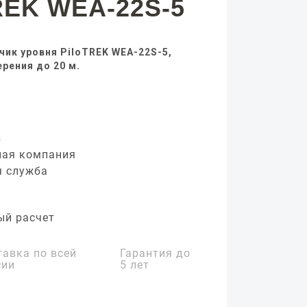
REK WEA-22S-5
ик уровня PiloTREK WEA-22S-5,
рения до 20 м.
з
ная компания
я служба
ый расчет
тавка по всей
Гарантия до
сии
5 лет