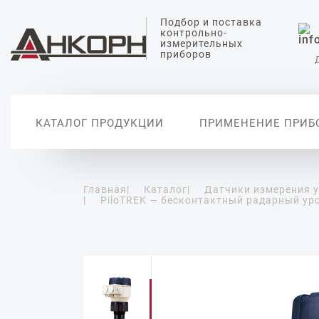
Подбор и поставка
контрольно-
измерительных
приборов
КАТАЛОГ ПРОДУКЦИИ
ПРИМЕНЕНИЕ ПРИБ
Главная
|
Каталог
|
Датчики измерения 
|
PiloTREK — бесконтактный радарный ур
Датчики измерения
Датчики анализа
Датчики температуры
Датчики измерения
Вторичные
уровня
жидкости
давления
автоматиз
Уровнемеры
Датчики измерения pH
Датчики абсолютного
давления
Сигнализаторы уровня
Датчики проводимости
воды
Дифференциальные
датчики давления
Датчики растворенного
кислорода
Реле давления
Цифровые манометры