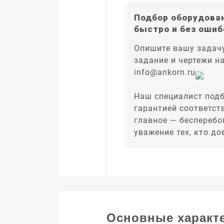
Подбор оборудован
быстро и без ошиб
Опишите вашу задачу
задание и чертежи н
info@ankorn.ru
Наш специалист подб
гарантией соответст
главное — бесперебо
уважение тех, кто д
Основные характ