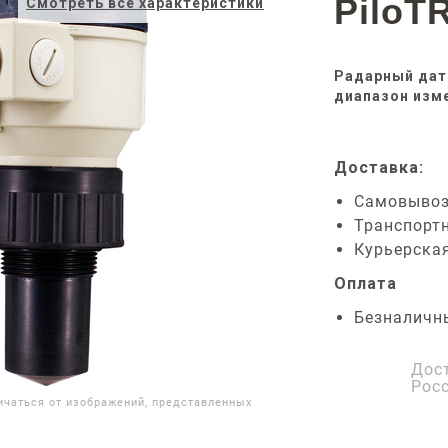
PiloT
Смотреть все характеристики
Радарный датч
диапазон изме
Доставка:
Самовыво
Транспорт
Курьерска
Оплата
Безналичн
Дос
Рос
ичаться от изображений, представленных