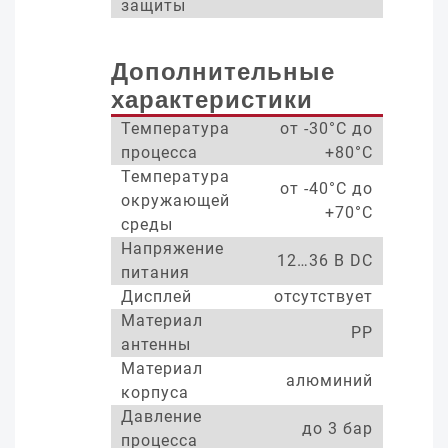
защиты
Дополнительные
характеристики
Температура
от -30°С до
процесса
+80°С
Температура
от -40°С до
окружающей
+70°С
среды
Напряжение
12…36 В DC
питания
Дисплей
отсутствует
Материал
PP
антенны
Материал
алюминий
корпуса
Давление
до 3 бар
процесса