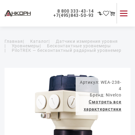
8 800 333-43-14
+7(495)843-50-93
Каталог продукции
Главная
|
Каталог
|
Датчики измерения уровня
Применение приборов
|
Уровнемеры
|
Бесконтактные уровнемеры
|
PiloTREK — бесконтактный радарный уровнемер
Как мы работаем
О компании
Контакты
Артикул: WEA-238-
4
Бренд: Nivelco
Смотреть все
характеристики