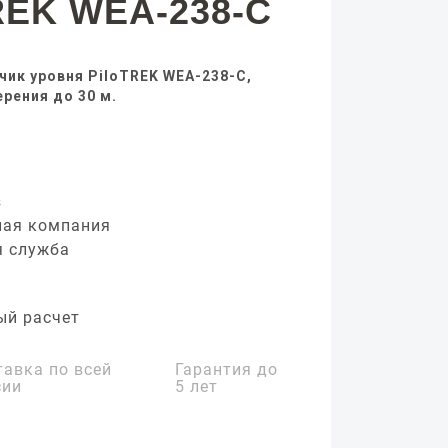
REK WEA-238-C
ик уровня PiloTREK WEA-238-C,
рения до 30 м.
з
ная компания
я служба
ый расчет
тавка по всей
Гарантия до
сии
5 лет