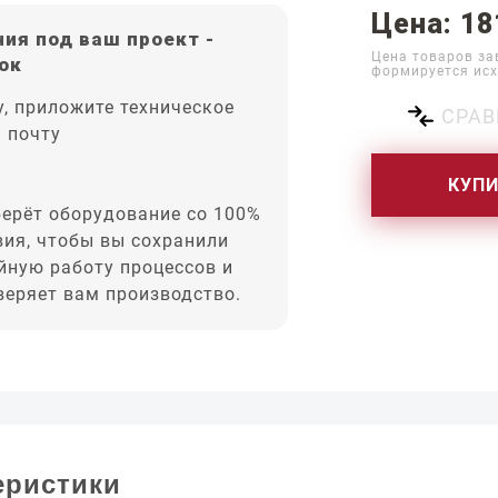
Цена: 18
ия под ваш проект -
Цена товаров за
ок
формируется исх
, приложите техническое
СРАВ
а почту
КУП
ерёт оборудование со 100%
вия, чтобы вы сохранили
йную работу процессов и
оверяет вам производство.
еристики