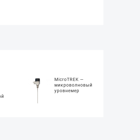
MicroTREK —
микроволновый
уровнемер
ой