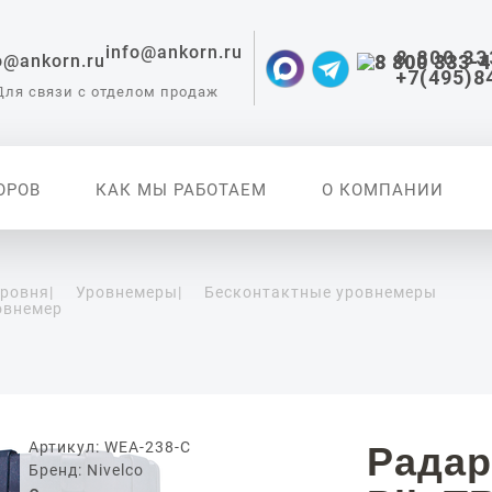
info@ankorn.ru
8 800 33
+7(495)8
Для связи с отделом продаж
ОРОВ
КАК МЫ РАБОТАЕМ
О КОМПАНИИ
уровня
|
Уровнемеры
|
Бесконтактные уровнемеры
овнемер
 приборы для
ации
Артикул: WEA-238-C
Радар
Бренд: Nivelco