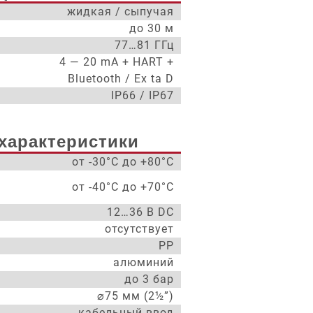
жидкая / сыпучая
до 30 м
77…81 ГГц
4 — 20 mA + HART +
Bluetooth / Ex ta D
IP66 / IP67
характеристики
от -30°С до +80°С
от -40°С до +70°С
12…36 В DC
отсутствует
PP
алюминий
до 3 бар
⌀75 мм (2½”)
кабельный ввод