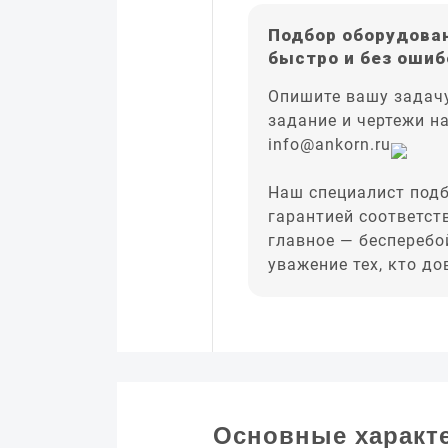
Подбор оборудован
быстро и без ошиб
Опишите вашу задачу
задание и чертежи н
info@ankorn.ru
Наш специалист подб
гарантией соответст
главное — бесперебо
уважение тех, кто д
Основные характ