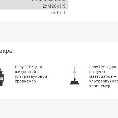
2xM20x1.5
Ex ta D
овары
EasyTREK для
EasyTREK для
жидкостей —
сыпучих
ультразвуковой
материалов —
уровнемер
ультразвуков
уровнемер