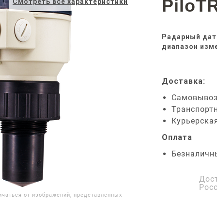
PiloT
Смотреть все характеристики
Радарный датч
диапазон изме
Доставка:
Самовыво
Транспорт
Курьерска
Оплата
Безналичн
Дос
Рос
ичаться от изображений, представленных