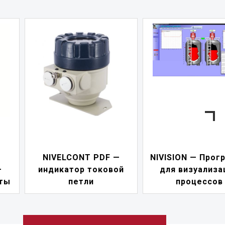
NIVELCONT PDF —
NIVISION — Прог
—
индикатор токовой
для визуализа
ты
петли
процессов