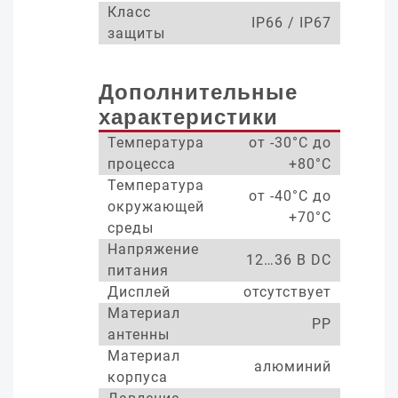
Класс
IP66 / IP67
защиты
Дополнительные
характеристики
Температура
от -30°С до
процесса
+80°С
Температура
от -40°С до
окружающей
+70°С
среды
Напряжение
12…36 В DC
питания
Дисплей
отсутствует
Материал
PP
антенны
Материал
алюминий
корпуса