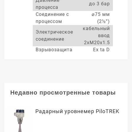
Давление
до 3 бар
процесса
Соединение с
⌀75 мм
процессом
(2½”)
кабельный
Электрическое
ввод
соединение
2xM20x1.5
Взрывозащита
Ex ta D
Недавно просмотренные товары
Радарный уровнемер PiloTREK