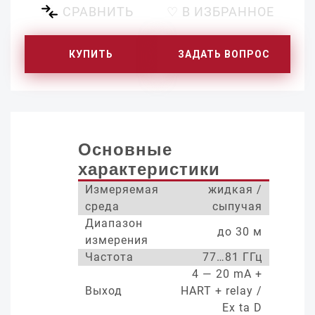
СРАВНИТЬ
♡ В ИЗБРАННОЕ
КУПИТЬ
ЗАДАТЬ ВОПРОС
Основные
характеристики
Измеряемая
жидкая /
среда
сыпучая
Диапазон
до 30 м
измерения
Частота
77…81 ГГц
4 — 20 mA +
Выход
HART + relay /
Ex ta D