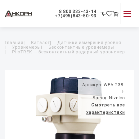
8 800 333-43-14
+7(495)843-50-93
Каталог продукции
Главная
|
Каталог
|
Датчики измерения уровня
Применение приборов
|
Уровнемеры
|
Бесконтактные уровнемеры
|
PiloTREK — бесконтактный радарный уровнемер
Как мы работаем
О компании
Контакты
Артикул: WEA-238-
F
Бренд: Nivelco
Смотреть все
характеристики