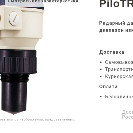
PiloT
Смотреть все характеристики
Радарный да
диапазон из
Доставка:
Самовыво
Транспорт
Курьерска
Оплата
Безналичн
Дос
Рос
ичаться от изображений, представленных