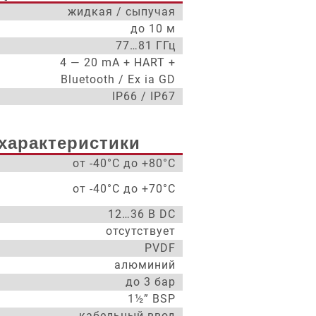
жидкая / сыпучая
до 10 м
77…81 ГГц
4 — 20 mA + HART +
Bluetooth / Ex ia GD
IP66 / IP67
характеристики
от -40°С до +80°С
от -40°С до +70°С
12…36 В DC
отсутствует
PVDF
алюминий
до 3 бар
1½” BSP
кабельный ввод