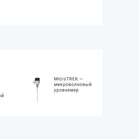
MicroTREK —
микроволновый
уровнемер
ой