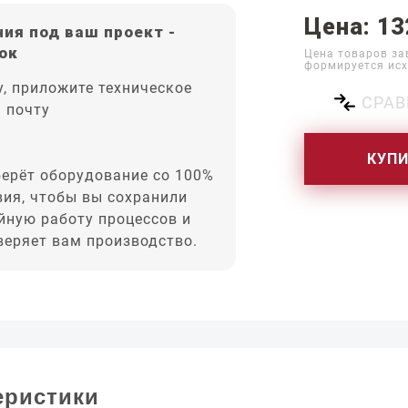
Цена: 13
ия под ваш проект -
ок
Цена товаров за
формируется исх
, приложите техническое
СРАВ
а почту
КУП
ерёт оборудование со 100%
вия, чтобы вы сохранили
йную работу процессов и
оверяет вам производство.
еристики