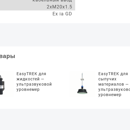
2xM20x1.5
Ex ia GD
овары
EasyTREK для
EasyTREK для
жидкостей —
сыпучих
ультразвуковой
материалов —
уровнемер
ультразвуков
уровнемер