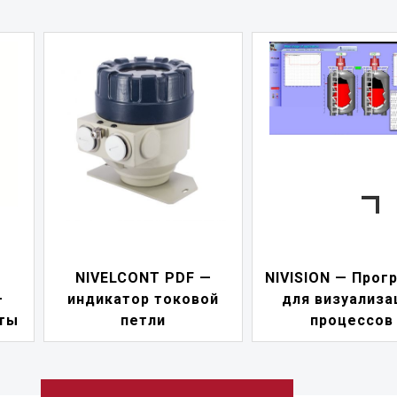
NIVELCONT PDF —
NIVISION — Прог
—
индикатор токовой
для визуализа
ты
петли
процессов