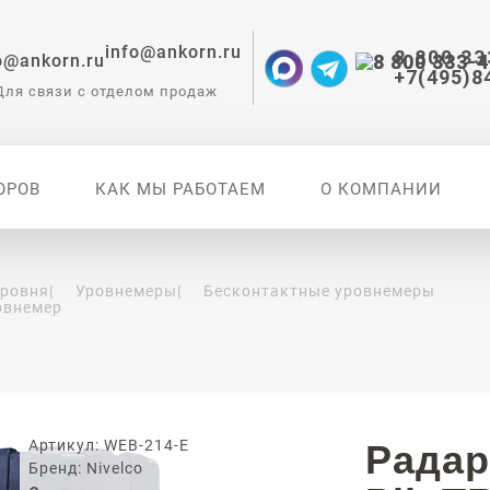
info@ankorn.ru
8 800 33
+7(495)8
Для связи с отделом продаж
ОРОВ
КАК МЫ РАБОТАЕМ
О КОМПАНИИ
уровня
|
Уровнемеры
|
Бесконтактные уровнемеры
овнемер
 приборы для
ации
Артикул: WEB-214-E
Радар
Бренд: Nivelco