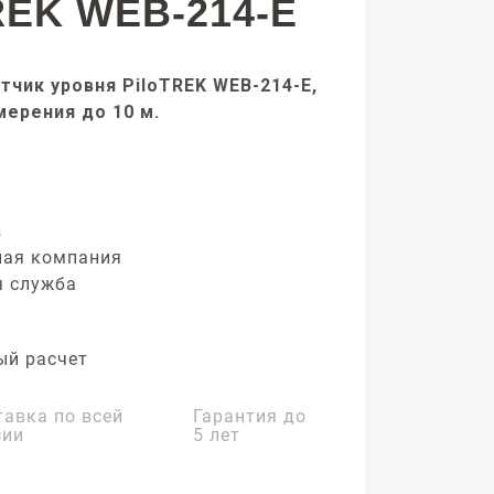
REK WEB-214-E
тчик уровня PiloTREK WEB-214-E,
мерения до 10 м.
з
ная компания
я служба
ый расчет
тавка по всей
Гарантия до
сии
5 лет