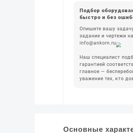
Подбор оборудован
быстро и без ошиб
Опишите вашу задачу
задание и чертежи н
info@ankorn.ru
Наш специалист подб
гарантией соответст
главное — бесперебо
уважение тех, кто д
Основные характ