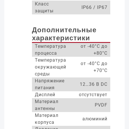
Класс
IP66 / IP67
защиты
Дополнительные
характеристики
Температура
от -40°С до
процесса
+80°С
Температура
от -40°С до
окружающей
+70°С
среды
Напряжение
12…36 В DC
питания
Дисплей
отсутствует
Материал
PVDF
антенны
Материал
алюминий
корпуса