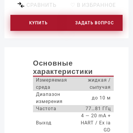
СРАВНИТЬ
♡ В ИЗБРАННОЕ
КУПИТЬ
ЗАДАТЬ ВОПРОС
Основные
характеристики
Измеряемая
жидкая /
среда
сыпучая
Диапазон
до 10 м
измерения
Частота
77…81 ГГц
4 — 20 mA +
Выход
HART / Ex ia
GD