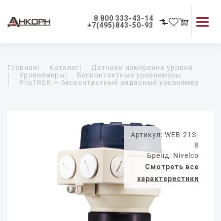
8 800 333-43-14
+7(495)843-50-93
Каталог продукции
Главная
|
Каталог
|
Датчики измерения уровня
Применение приборов
|
Уровнемеры
|
Бесконтактные уровнемеры
|
PiloTREK — бесконтактный радарный уровнемер
Как мы работаем
О компании
Контакты
Артикул: WEB-21S-
8
Бренд: Nivelco
Смотреть все
характеристики