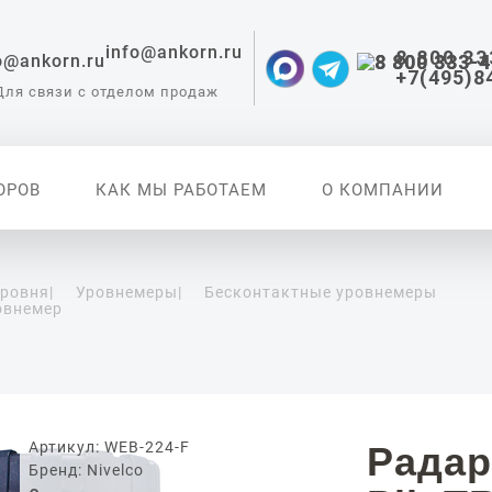
info@ankorn.ru
8 800 33
+7(495)8
Для связи с отделом продаж
ОРОВ
КАК МЫ РАБОТАЕМ
О КОМПАНИИ
уровня
|
Уровнемеры
|
Бесконтактные уровнемеры
овнемер
 приборы для
ации
Артикул: WEB-224-F
Радар
Бренд: Nivelco