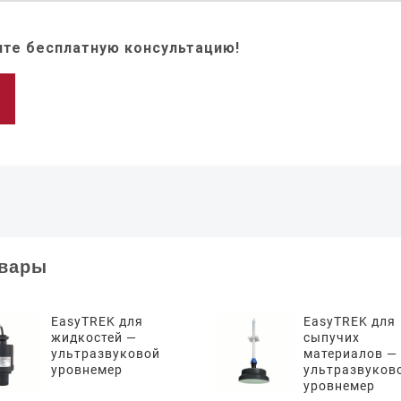
те бесплатную консультацию!
овары
EasyTREK для
EasyTREK для
жидкостей —
сыпучих
ультразвуковой
материалов —
уровнемер
ультразвуков
уровнемер