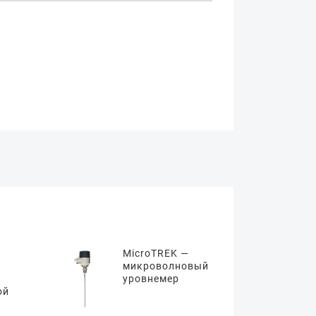
MicroTREK —
микроволновый
уровнемер
ой