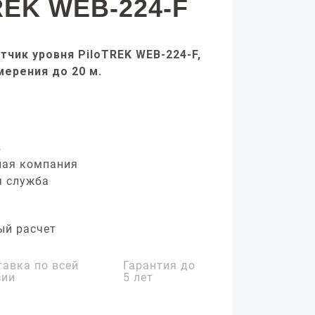
REK WEB-224-F
тчик уровня PiloTREK WEB-224-F,
мерения до 20 м.
з
ная компания
я служба
ый расчет
тавка по всей
Гарантия до
сии
5 лет