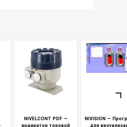
—
NIVISION — Программа
ой
для визуализации
NIPOWER — б