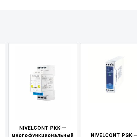
NIVELCONT PDF 
й
NIVELCONT PGK —
индикатор токов