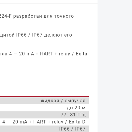
24-F разработан для точного
итой IP66 / IP67 делают его
а 4 — 20 mA + HART + relay / Ex ta
жидкая / сыпучая
до 20 м
77…81 ГГц
4 — 20 mA + HART + relay / Ex ta D
IP66 / IP67