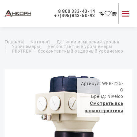
8 800 333-43-14
+7(495)843-50-93
Каталог продукции
Главная
|
Каталог
|
Датчики измерения уровня
Применение приборов
|
Уровнемеры
|
Бесконтактные уровнемеры
|
PiloTREK — бесконтактный радарный уровнемер
Как мы работаем
О компании
Контакты
Артикул: WEB-225-
C
Бренд: Nivelco
Смотреть все
характеристики