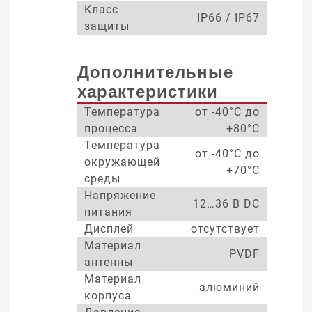
Класс
IP66 / IP67
защиты
Дополнительные
характеристики
Температура
от -40°С до
процесса
+80°С
Температура
от -40°С до
окружающей
+70°С
среды
Напряжение
12…36 В DC
питания
Дисплей
отсутствует
Материал
PVDF
антенны
Материал
алюминий
корпуса