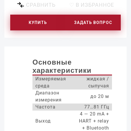
СРАВНИТЬ
♡ В ИЗБРАННОЕ
КУПИТЬ
ЗАДАТЬ ВОПРОС
Основные
характеристики
Измеряемая
жидкая /
среда
сыпучая
Диапазон
до 20 м
измерения
Частота
77…81 ГГц
4 — 20 mA +
Выход
HART + relay
+ Bluetooth