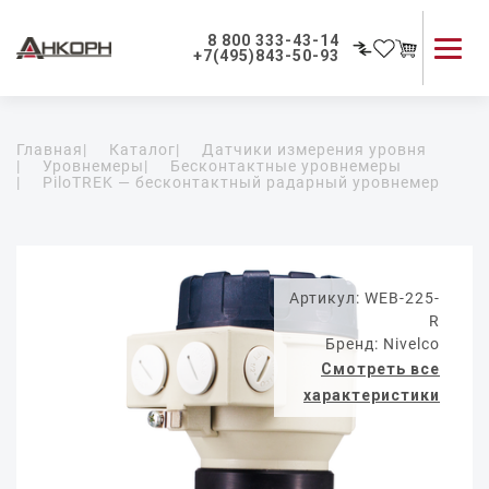
8 800 333-43-14
+7(495)843-50-93
Каталог продукции
Главная
|
Каталог
|
Датчики измерения уровня
Применение приборов
|
Уровнемеры
|
Бесконтактные уровнемеры
|
PiloTREK — бесконтактный радарный уровнемер
Как мы работаем
О компании
Контакты
Артикул: WEB-225-
R
Бренд: Nivelco
Смотреть все
характеристики