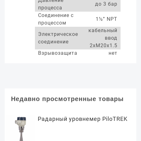
Давление
до 3 бар
процесса
Соединение с
1½” NPT
процессом
кабельный
Электрическое
ввод
соединение
2xM20x1.5
Взрывозащита
нет
Недавно просмотренные товары
Радарный уровнемер PiloTREK