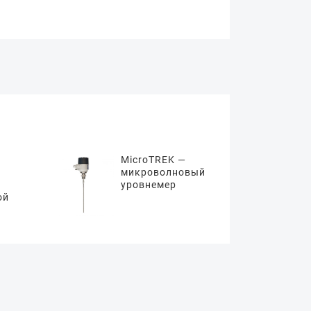
MicroTREK —
микроволновый
уровнемер
ой