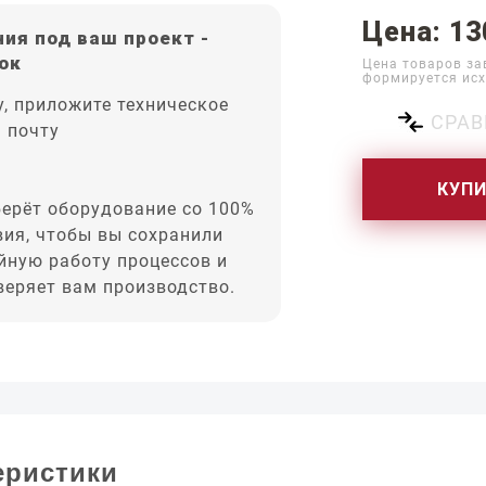
Цена: 13
ия под ваш проект -
ок
Цена товаров за
формируется исх
, приложите техническое
СРАВ
а почту
КУП
ерёт оборудование со 100%
вия, чтобы вы сохранили
йную работу процессов и
оверяет вам производство.
еристики