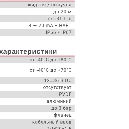
жидкая / сыпучая
до 20 м
77…81 ГГц
4 — 20 mA + HART
IP66 / IP67
характеристики
от -40°С до +80°С
от -40°С до +70°С
12…36 В DC
отсутствует
PVDF
алюминий
до 3 бар
фланец
кабельный ввод
2xM20x1.5