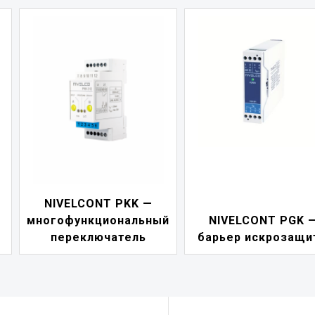
NIVELCONT PDF 
й
NIVELCONT PGK —
индикатор токов
барьер искрозащиты
петли