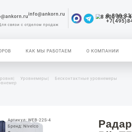
info@ankorn.ru
8 800 33
+7(495)8
Для связи с отделом продаж
ОРОВ
КАК МЫ РАБОТАЕМ
О КОМПАНИИ
уровня
|
Уровнемеры
|
Бесконтактные уровнемеры
овнемер
 приборы для
ации
Артикул: WEB-22S-4
Радар
Бренд: Nivelco