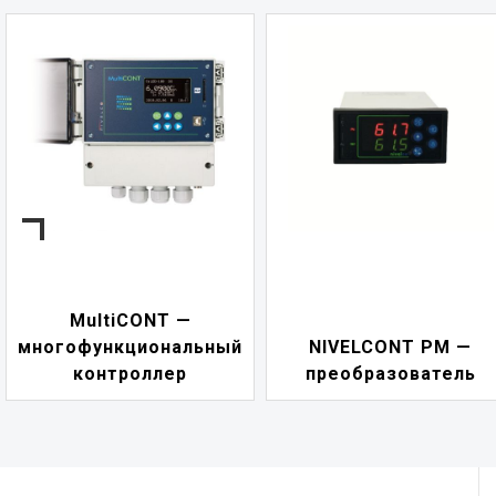
NIVELCONT PKK —
NIVELCONT PM —
многофункциональны
преобразователь
переключатель