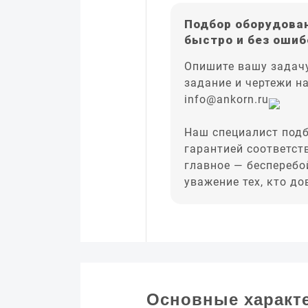
Подбор оборудован
быстро и без ошиб
Опишите вашу задачу
задание и чертежи н
info@ankorn.ru
Наш специалист подб
гарантией соответст
главное — бесперебо
уважение тех, кто д
Основные характ