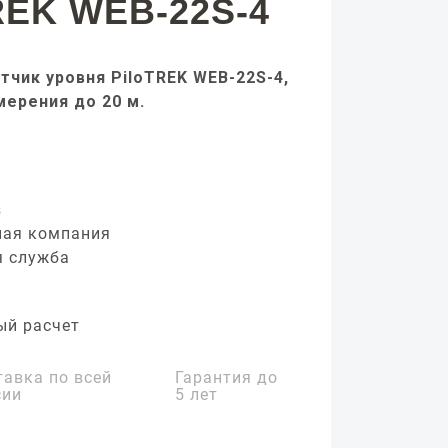
REK WEB-22S-4
тчик уровня PiloTREK WEB-22S-4,
мерения до 20 м.
з
ная компания
я служба
ый расчет
тавка по всей
Гарантия до
сии
5 лет