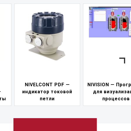
—
NIVISION — Программа
ой
для визуализации
NIPOWER — бл
процессов
питания