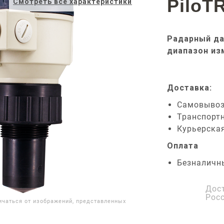
PiloT
Смотреть все характеристики
Радарный да
диапазон из
Доставка:
Самовыво
Транспорт
Курьерска
Оплата
Безналичн
Дос
Рос
ичаться от изображений, представленных