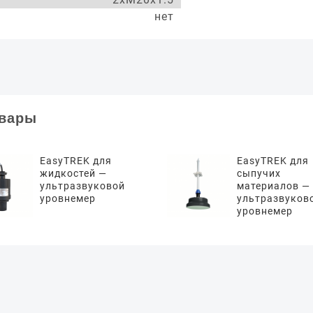
нет
овары
EasyTREK для
EasyTREK для
жидкостей —
сыпучих
ультразвуковой
материалов —
уровнемер
ультразвуков
уровнемер