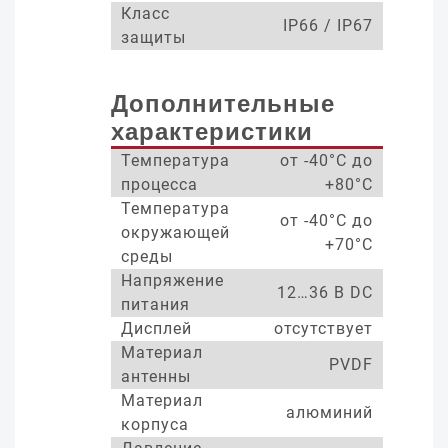
Класс
IP66 / IP67
защиты
Дополнительные
характеристики
Температура
от -40°С до
процесса
+80°С
Температура
от -40°С до
окружающей
+70°С
среды
Напряжение
12…36 В DC
питания
Дисплей
отсутствует
Материал
PVDF
антенны
Материал
алюминий
корпуса