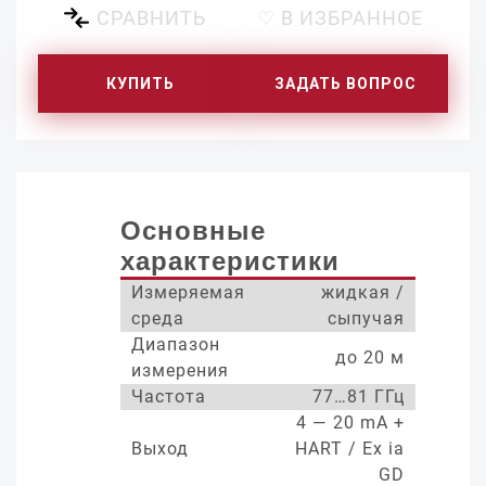
СРАВНИТЬ
♡ В ИЗБРАННОЕ
КУПИТЬ
ЗАДАТЬ ВОПРОС
Основные
характеристики
Измеряемая
жидкая /
среда
сыпучая
Диапазон
до 20 м
измерения
Частота
77…81 ГГц
4 — 20 mA +
Выход
HART / Ex ia
GD