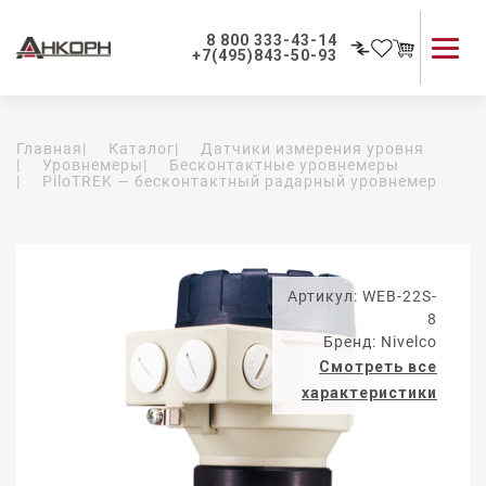
8 800 333-43-14
+7(495)843-50-93
Каталог продукции
Главная
|
Каталог
|
Датчики измерения уровня
Применение приборов
|
Уровнемеры
|
Бесконтактные уровнемеры
|
PiloTREK — бесконтактный радарный уровнемер
Как мы работаем
О компании
Контакты
Артикул: WEB-22S-
8
Бренд: Nivelco
Смотреть все
характеристики