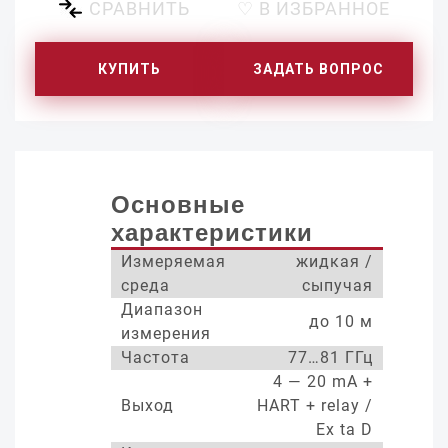
СРАВНИТЬ
♡ В ИЗБРАННОЕ
КУПИТЬ
ЗАДАТЬ ВОПРОС
Основные
характеристики
Измеряемая
жидкая /
среда
сыпучая
Диапазон
до 10 м
измерения
Частота
77…81 ГГц
4 — 20 mA +
Выход
HART + relay /
Ex ta D