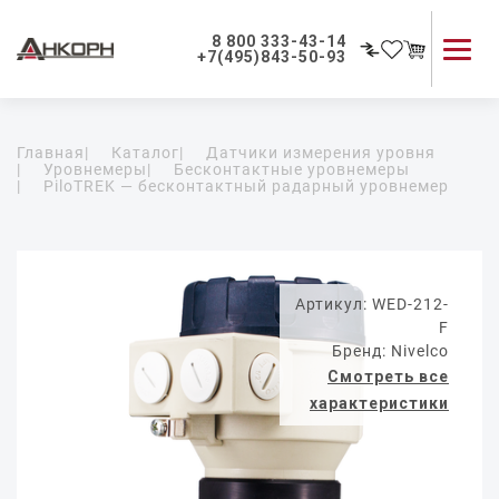
8 800 333-43-14
+7(495)843-50-93
Каталог продукции
Главная
|
Каталог
|
Датчики измерения уровня
Применение приборов
|
Уровнемеры
|
Бесконтактные уровнемеры
|
PiloTREK — бесконтактный радарный уровнемер
Как мы работаем
О компании
Контакты
Артикул: WED-212-
F
Бренд: Nivelco
Смотреть все
характеристики