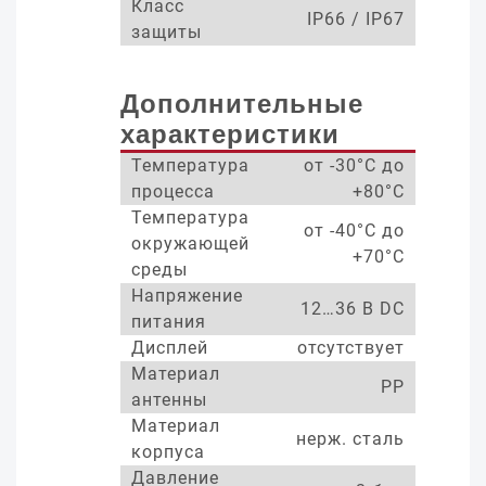
Класс
IP66 / IP67
защиты
Дополнительные
характеристики
Температура
от -30°С до
процесса
+80°С
Температура
от -40°С до
окружающей
+70°С
среды
Напряжение
12…36 В DC
питания
Дисплей
отсутствует
Материал
PP
антенны
Материал
нерж. сталь
корпуса
Давление