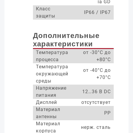
ia GD
Класс
IP66 / IP67
защиты
Дополнительные
характеристики
Температура
от -30°С до
процесса
+80°С
Температура
от -40°С до
окружающей
+70°С
среды
Напряжение
12…36 В DC
питания
Дисплей
отсутствует
Материал
PP
антенны
Материал
нерж. сталь
корпуса