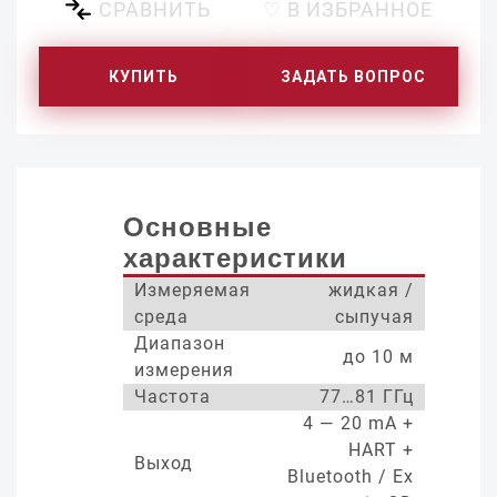
СРАВНИТЬ
♡ В ИЗБРАННОЕ
КУПИТЬ
ЗАДАТЬ ВОПРОС
Основные
характеристики
Измеряемая
жидкая /
среда
сыпучая
Диапазон
до 10 м
измерения
Частота
77…81 ГГц
4 — 20 mA +
HART +
Выход
Bluetooth / Ex