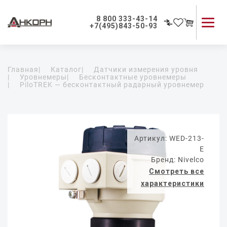
8 800 333-43-14
+7(495)843-50-93
Каталог продукции
Главная
|
Каталог
|
Датчики измерения уровня
Применение приборов
|
Уровнемеры
|
Бесконтактные уровнемеры
|
PiloTREK — бесконтактный радарный уровнемер
Как мы работаем
О компании
Контакты
Артикул: WED-213-
E
Бренд: Nivelco
Смотреть все
характеристики