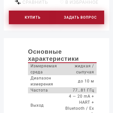
СРАВНИТЬ
♡ В ИЗБРАННОЕ
КУПИТЬ
ЗАДАТЬ ВОПРОС
Основные
характеристики
Измеряемая
жидкая /
среда
сыпучая
Диапазон
до 10 м
измерения
Частота
77…81 ГГц
4 — 20 mA +
HART +
Выход
Bluetooth / Ex