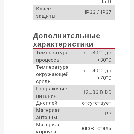
ta D
Класс
IP66 / IP67
защиты
Дополнительные
характеристики
Температура
от -30°С до
процесса
+80°С
Температура
от -40°С до
окружающей
+70°С
среды
Напряжение
12…36 В DC
питания
Дисплей
отсутствует
Материал
PP
антенны
Материал
нерж. сталь
корпуса