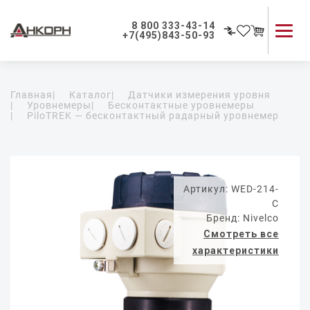
8 800 333-43-14
+7(495)843-50-93
Каталог продукции
Главная
|
Каталог
|
Датчики измерения уровня
Применение приборов
|
Уровнемеры
|
Бесконтактные уровнемеры
|
PiloTREK — бесконтактный радарный уровнемер
Как мы работаем
О компании
Контакты
Артикул: WED-214-
C
Бренд: Nivelco
Смотреть все
характеристики