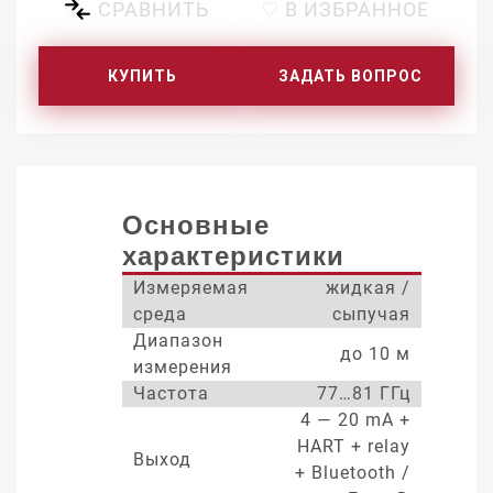
СРАВНИТЬ
♡ В ИЗБРАННОЕ
КУПИТЬ
ЗАДАТЬ ВОПРОС
Основные
характеристики
Измеряемая
жидкая /
среда
сыпучая
Диапазон
до 10 м
измерения
Частота
77…81 ГГц
4 — 20 mA +
HART + relay
Выход
+ Bluetooth /