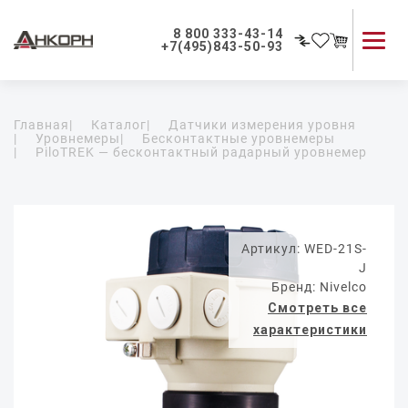
8 800 333-43-14
+7(495)843-50-93
Каталог продукции
Главная
|
Каталог
|
Датчики измерения уровня
Применение приборов
|
Уровнемеры
|
Бесконтактные уровнемеры
|
PiloTREK — бесконтактный радарный уровнемер
Как мы работаем
О компании
Контакты
Артикул: WED-21S-
J
Бренд: Nivelco
Смотреть все
характеристики