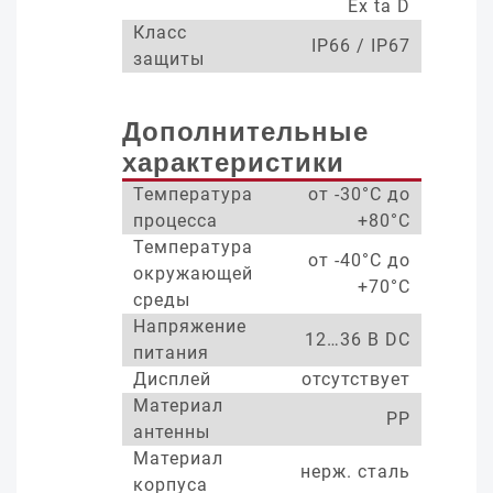
Ex ta D
Класс
IP66 / IP67
защиты
Дополнительные
характеристики
Температура
от -30°С до
процесса
+80°С
Температура
от -40°С до
окружающей
+70°С
среды
Напряжение
12…36 В DC
питания
Дисплей
отсутствует
Материал
PP
антенны
Материал
нерж. сталь
корпуса