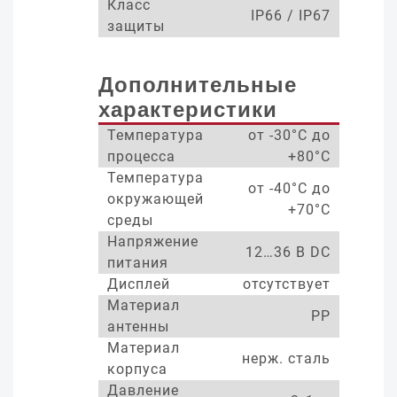
Класс
IP66 / IP67
защиты
Дополнительные
характеристики
Температура
от -30°С до
процесса
+80°С
Температура
от -40°С до
окружающей
+70°С
среды
Напряжение
12…36 В DC
питания
Дисплей
отсутствует
Материал
PP
антенны
Материал
нерж. сталь
корпуса
Давление