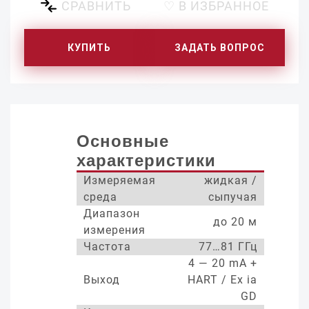
СРАВНИТЬ
♡ В ИЗБРАННОЕ
КУПИТЬ
ЗАДАТЬ ВОПРОС
Основные
характеристики
Измеряемая
жидкая /
среда
сыпучая
Диапазон
до 20 м
измерения
Частота
77…81 ГГц
4 — 20 mA +
Выход
HART / Ex ia
GD