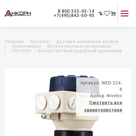
8 800 333-43-14
+7(495)843-50-93
Каталог продукции
Главная
|
Каталог
|
Датчики измерения уровня
Применение приборов
|
Уровнемеры
|
Бесконтактные уровнемеры
|
PiloTREK — бесконтактный радарный уровнемер
Как мы работаем
О компании
Контакты
Артикул: WED-224-
8
Бренд: Nivelco
Смотреть все
характеристики