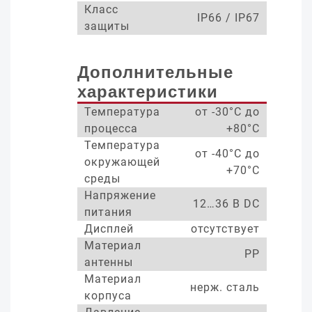
Класс
IP66 / IP67
защиты
Дополнительные
характеристики
Температура
от -30°С до
процесса
+80°С
Температура
от -40°С до
окружающей
+70°С
среды
Напряжение
12…36 В DC
питания
Дисплей
отсутствует
Материал
PP
антенны
Материал
нерж. сталь
корпуса