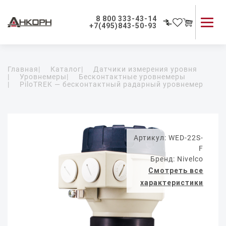
8 800 333-43-14
+7(495)843-50-93
Каталог продукции
Главная
|
Каталог
|
Датчики измерения уровня
Применение приборов
|
Уровнемеры
|
Бесконтактные уровнемеры
|
PiloTREK — бесконтактный радарный уровнемер
Как мы работаем
О компании
Контакты
Артикул: WED-22S-
F
Бренд: Nivelco
Смотреть все
характеристики