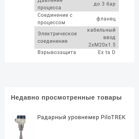
Давление
до 3 бар
процесса
Соединение с
фланец
процессом
кабельный
Электрическое
ввод
соединение
2xM20x1.5
Взрывозащита
Ex ta D
Недавно просмотренные товары
Радарный уровнемер PiloTREK