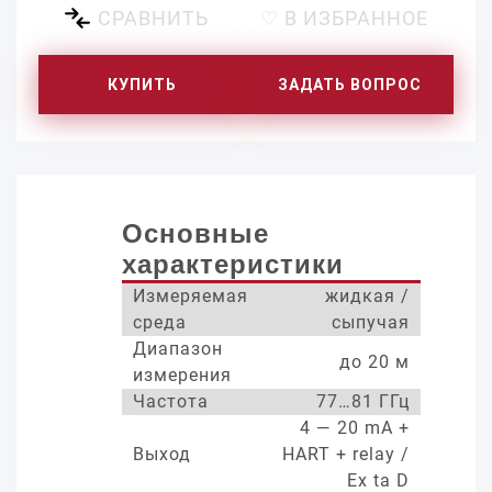
СРАВНИТЬ
♡ В ИЗБРАННОЕ
КУПИТЬ
ЗАДАТЬ ВОПРОС
Основные
характеристики
Измеряемая
жидкая /
среда
сыпучая
Диапазон
до 20 м
измерения
Частота
77…81 ГГц
4 — 20 mA +
Выход
HART + relay /
Ex ta D