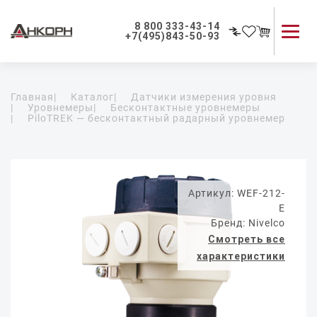
8 800 333-43-14
+7(495)843-50-93
Каталог продукции
Главная
|
Каталог
|
Датчики измерения уровня
Применение приборов
|
Уровнемеры
|
Бесконтактные уровнемеры
|
PiloTREK — бесконтактный радарный уровнемер
Как мы работаем
О компании
Контакты
Артикул: WEF-212-
E
Бренд: Nivelco
Смотреть все
характеристики