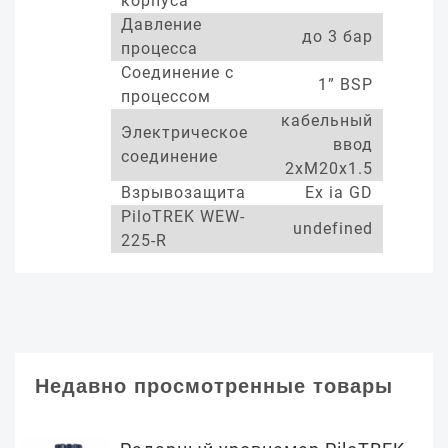
корпуса
Давление
до 3 бар
процесса
Соединение с
1” BSP
процессом
кабельный
Электрическое
ввод
соединение
2xM20x1.5
Взрывозащита
Ex ia GD
PiloTREK WEW-
undefined
225-R
Недавно просмотренные товары