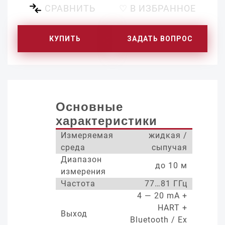
СРАВНИТЬ
♡ В ИЗБРАННОЕ
КУПИТЬ
ЗАДАТЬ ВОПРОС
Основные
характеристики
Измеряемая
жидкая /
среда
сыпучая
Диапазон
до 10 м
измерения
Частота
77…81 ГГц
4 — 20 mA +
HART +
Выход
Bluetooth / Ex