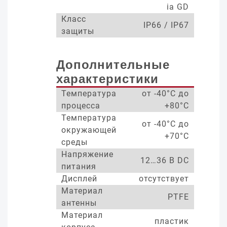
ia GD
Класс
IP66 / IP67
защиты
Дополнительные
характеристики
Температура
от -40°С до
процесса
+80°С
Температура
от -40°С до
окружающей
+70°С
среды
Напряжение
12…36 В DC
питания
Дисплей
отсутствует
Материал
PTFE
антенны
Материал
пластик