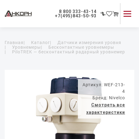
8 800 333-43-14
+7(495)843-50-93
Каталог продукции
Главная
|
Каталог
|
Датчики измерения уровня
Применение приборов
|
Уровнемеры
|
Бесконтактные уровнемеры
|
PiloTREK — бесконтактный радарный уровнемер
Как мы работаем
О компании
Контакты
Артикул: WEF-213-
4
Бренд: Nivelco
Смотреть все
характеристики