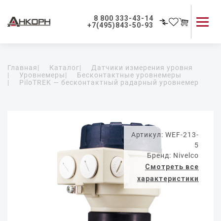
8 800 333-43-14
+7(495)843-50-93
Каталог продукции
Главная
|
Каталог
|
Датчики измерения уровня
Применение приборов
|
Уровнемеры
|
Бесконтактные уровнемеры
|
PiloTREK — бесконтактный радарный уровнемер
Как мы работаем
О компании
Контакты
Артикул: WEF-213-
5
Бренд: Nivelco
Смотреть все
характеристики