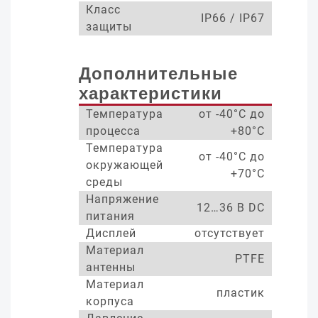
Класс
IP66 / IP67
защиты
Дополнительные
характеристики
Температура
от -40°С до
процесса
+80°С
Температура
от -40°С до
окружающей
+70°С
среды
Напряжение
12…36 В DC
питания
Дисплей
отсутствует
Материал
PTFE
антенны
Материал
пластик
корпуса