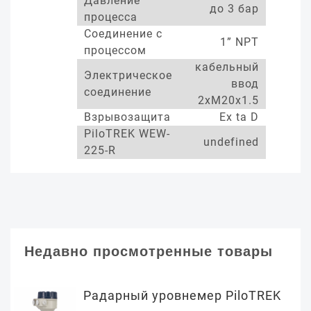
Давление
до 3 бар
процесса
Соединение с
1” NPT
процессом
кабельный
Электрическое
ввод
соединение
2xM20x1.5
Взрывозащита
Ex ta D
PiloTREK WEW-
undefined
225-R
Недавно просмотренные товары
Радарный уровнемер PiloTREK