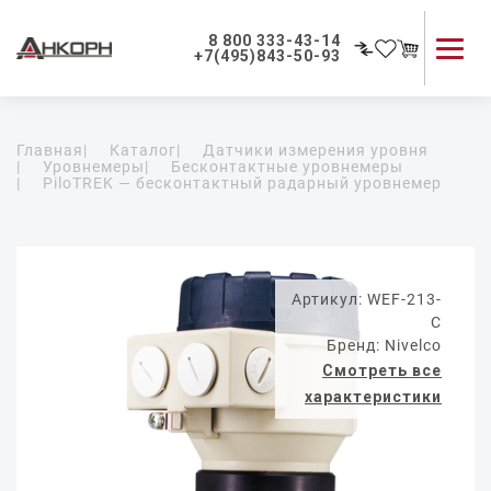
8 800 333-43-14
+7(495)843-50-93
Каталог продукции
Главная
|
Каталог
|
Датчики измерения уровня
Применение приборов
|
Уровнемеры
|
Бесконтактные уровнемеры
|
PiloTREK — бесконтактный радарный уровнемер
Как мы работаем
О компании
Контакты
Артикул: WEF-213-
C
Бренд: Nivelco
Смотреть все
характеристики