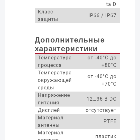
ta D
Класс
IP66 / IP67
защиты
Дополнительные
характеристики
Температура
от -40°С до
процесса
+80°С
Температура
от -40°С до
окружающей
+70°С
среды
Напряжение
12…36 В DC
питания
Дисплей
отсутствует
Материал
PTFE
антенны
Материал
пластик