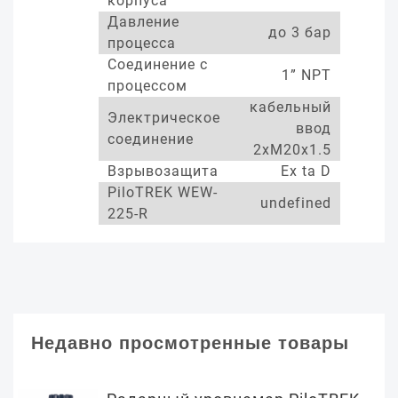
корпуса
Давление
до 3 бар
процесса
Соединение с
1” NPT
процессом
кабельный
Электрическое
ввод
соединение
2xM20x1.5
Взрывозащита
Ex ta D
PiloTREK WEW-
undefined
225-R
Недавно просмотренные товары