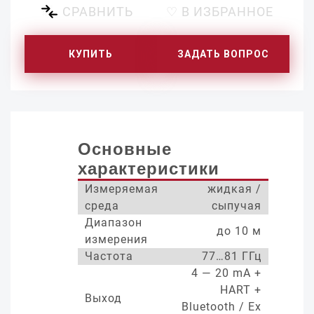
СРАВНИТЬ
♡ В ИЗБРАННОЕ
КУПИТЬ
ЗАДАТЬ ВОПРОС
Основные
характеристики
Измеряемая
жидкая /
среда
сыпучая
Диапазон
до 10 м
измерения
Частота
77…81 ГГц
4 — 20 mA +
HART +
Выход
Bluetooth / Ex