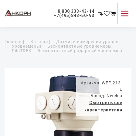
8 800 333-43-14
+7(495)843-50-93
Каталог продукции
Главная
|
Каталог
|
Датчики измерения уровня
Применение приборов
|
Уровнемеры
|
Бесконтактные уровнемеры
|
PiloTREK — бесконтактный радарный уровнемер
Как мы работаем
О компании
Контакты
Артикул: WEF-213-
E
Бренд: Nivelco
Смотреть все
характеристики