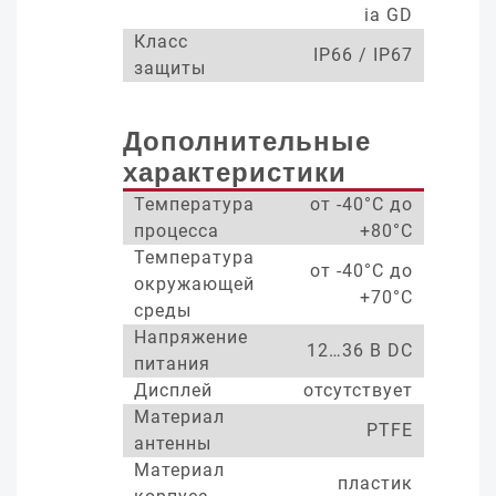
ia GD
Класс
IP66 / IP67
защиты
Дополнительные
характеристики
Температура
от -40°С до
процесса
+80°С
Температура
от -40°С до
окружающей
+70°С
среды
Напряжение
12…36 В DC
питания
Дисплей
отсутствует
Материал
PTFE
антенны
Материал
пластик