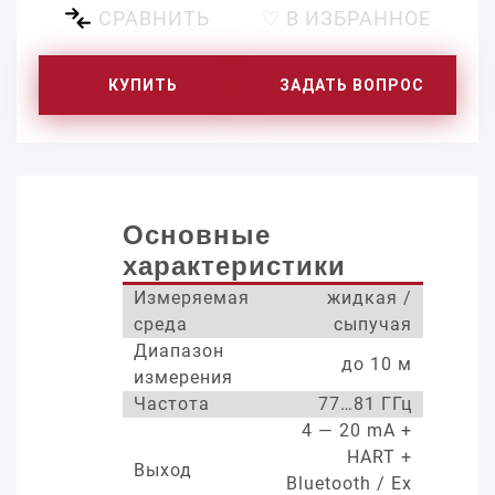
СРАВНИТЬ
♡ В ИЗБРАННОЕ
КУПИТЬ
ЗАДАТЬ ВОПРОС
Основные
характеристики
Измеряемая
жидкая /
среда
сыпучая
Диапазон
до 10 м
измерения
Частота
77…81 ГГц
4 — 20 mA +
HART +
Выход
Bluetooth / Ex