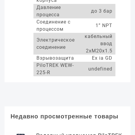
корпуса
Давление
до 3 бар
процесса
Соединение с
1” NPT
процессом
кабельный
Электрическое
ввод
соединение
2xM20x1.5
Взрывозащита
Ex ia GD
PiloTREK WEW-
undefined
225-R
Недавно просмотренные товары