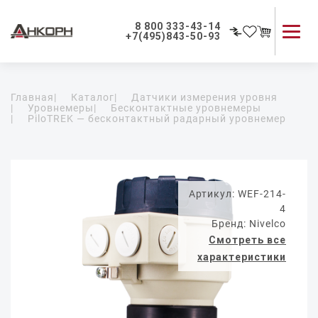
8 800 333-43-14
+7(495)843-50-93
Каталог продукции
Главная
|
Каталог
|
Датчики измерения уровня
Применение приборов
|
Уровнемеры
|
Бесконтактные уровнемеры
|
PiloTREK — бесконтактный радарный уровнемер
Как мы работаем
О компании
Контакты
Артикул: WEF-214-
4
Бренд: Nivelco
Смотреть все
характеристики