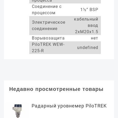
процесса
Соединение с
1½” BSP
процессом
кабельный
Электрическое
ввод
соединение
2xM20x1.5
Взрывозащита
нет
PiloTREK WEW-
undefined
225-R
Недавно просмотренные товары
Радарный уровнемер PiloTREK