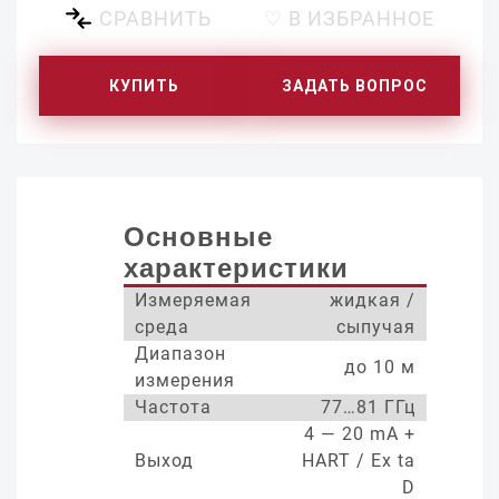
СРАВНИТЬ
♡ В ИЗБРАННОЕ
КУПИТЬ
ЗАДАТЬ ВОПРОС
Основные
характеристики
Измеряемая
жидкая /
среда
сыпучая
Диапазон
до 10 м
измерения
Частота
77…81 ГГц
4 — 20 mA +
Выход
HART / Ex ta
D