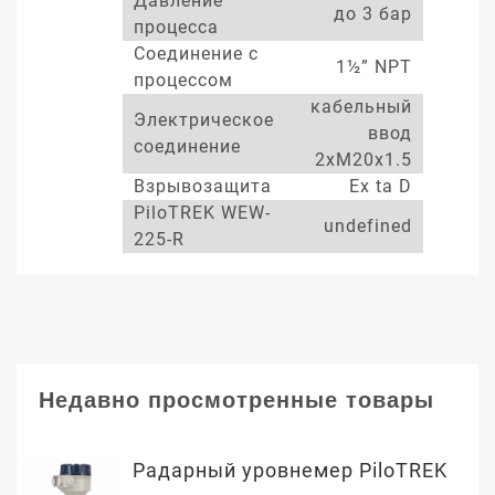
Давление
до 3 бар
процесса
Соединение с
1½” NPT
процессом
кабельный
Электрическое
ввод
соединение
2xM20x1.5
Взрывозащита
Ex ta D
PiloTREK WEW-
undefined
225-R
Недавно просмотренные товары
Радарный уровнемер PiloTREK