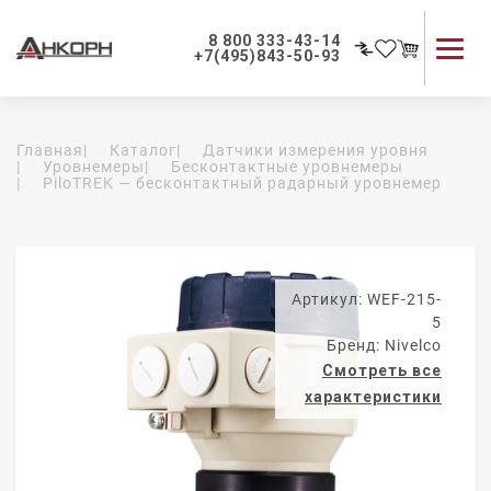
8 800 333-43-14
+7(495)843-50-93
Каталог продукции
Главная
|
Каталог
|
Датчики измерения уровня
Применение приборов
|
Уровнемеры
|
Бесконтактные уровнемеры
|
PiloTREK — бесконтактный радарный уровнемер
Как мы работаем
О компании
Контакты
Артикул: WEF-215-
5
Бренд: Nivelco
Смотреть все
характеристики