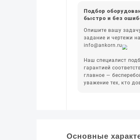
Подбор оборудован
быстро и без ошиб
Опишите вашу задачу
задание и чертежи н
info@ankorn.ru
Наш специалист подб
гарантией соответст
главное — бесперебо
уважение тех, кто д
Основные характ