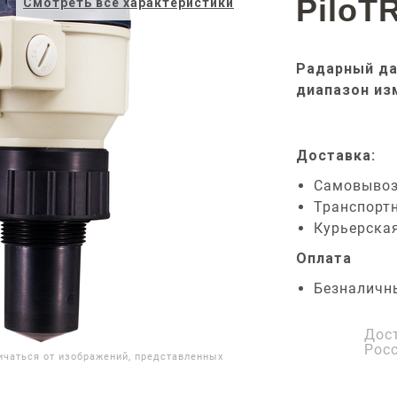
PiloT
Смотреть все характеристики
Радарный да
диапазон из
Доставка:
Самовыво
Транспорт
Курьерска
Оплата
Безналичн
Дос
Рос
ичаться от изображений, представленных