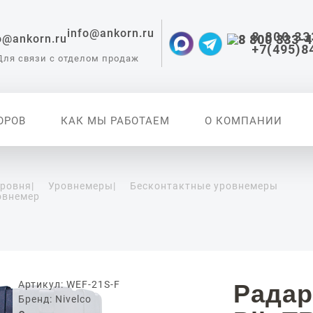
info@ankorn.ru
8 800 33
+7(495)8
Для связи с отделом продаж
ОРОВ
КАК МЫ РАБОТАЕМ
О КОМПАНИИ
уровня
|
Уровнемеры
|
Бесконтактные уровнемеры
овнемер
 приборы для
ации
Артикул: WEF-21S-F
Радар
Бренд: Nivelco