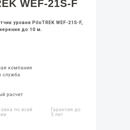
REK WEF-21S-F
тчик уровня PiloTREK WEF-21S-F,
мерения до 10 м.
з
ная компания
я служба
ый расчет
тавка по всей
Гарантия до
сии
5 лет