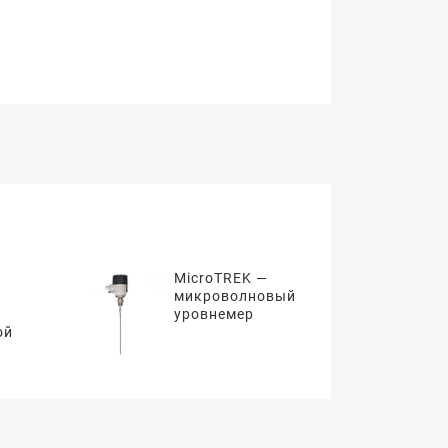
MicroTREK —
микроволновый
уровнемер
ой