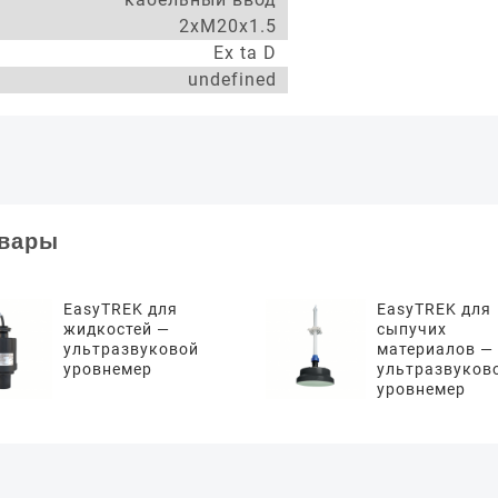
2xM20x1.5
Ex ta D
undefined
овары
EasyTREK для
EasyTREK для
жидкостей —
сыпучих
ультразвуковой
материалов —
уровнемер
ультразвуков
уровнемер