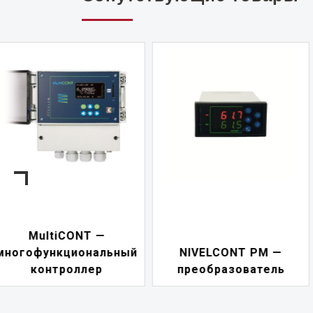
NIVELCONT PKK —
NIVELCONT PM —
многофункциональны
преобразователь
переключатель