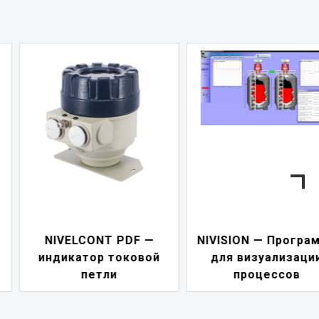
—
NIVISION — Программа
ой
для визуализации
NIPOWER — бл
процессов
питания