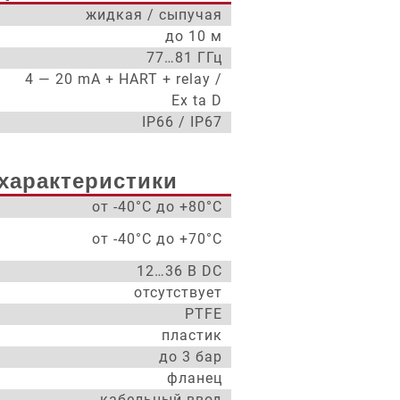
жидкая / сыпучая
до 10 м
77…81 ГГц
4 — 20 mA + HART + relay /
Ex ta D
IP66 / IP67
характеристики
от -40°С до +80°С
от -40°С до +70°С
12…36 В DC
отсутствует
PTFE
пластик
до 3 бар
фланец
кабельный ввод