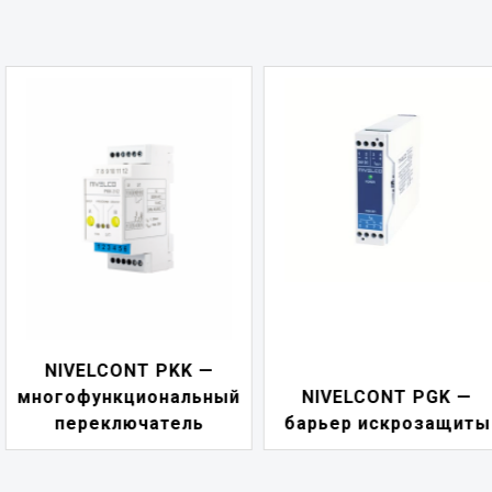
NIVELCONT PDF 
й
NIVELCONT PGK —
индикатор токов
барьер искрозащиты
петли