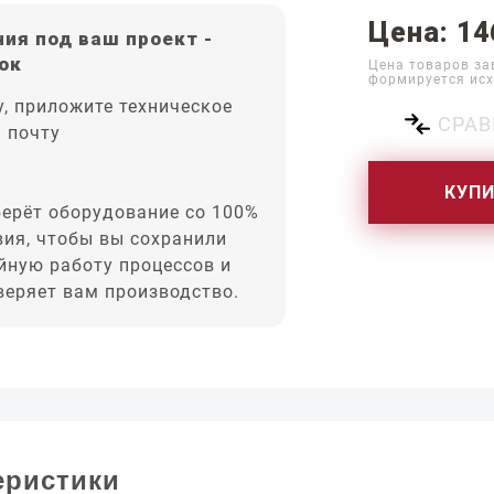
Цена: 14
ия под ваш проект -
ок
Цена товаров за
формируется исх
, приложите техническое
СРАВ
а почту
КУП
ерёт оборудование со 100%
вия, чтобы вы сохранили
йную работу процессов и
оверяет вам производство.
еристики