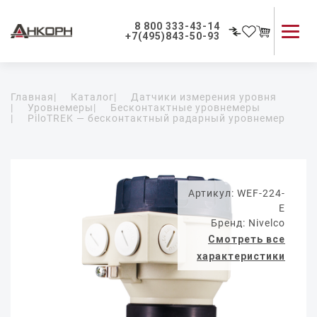
8 800 333-43-14
+7(495)843-50-93
Каталог продукции
Главная
|
Каталог
|
Датчики измерения уровня
Применение приборов
|
Уровнемеры
|
Бесконтактные уровнемеры
|
PiloTREK — бесконтактный радарный уровнемер
Как мы работаем
О компании
Контакты
Артикул: WEF-224-
E
Бренд: Nivelco
Смотреть все
характеристики