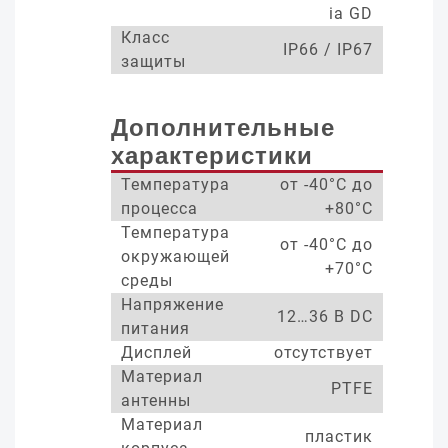
ia GD
Класс
IP66 / IP67
защиты
Дополнительные
характеристики
Температура
от -40°С до
процесса
+80°С
Температура
от -40°С до
окружающей
+70°С
среды
Напряжение
12…36 В DC
питания
Дисплей
отсутствует
Материал
PTFE
антенны
Материал
пластик