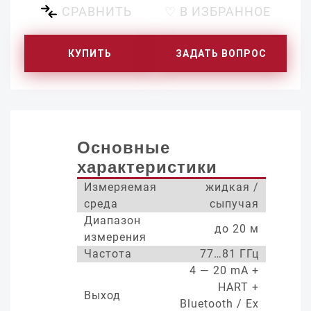
СРАВНИТЬ
♡ В ИЗБРАННОЕ
КУПИТЬ
ЗАДАТЬ ВОПРОС
Основные
характеристики
Измеряемая
жидкая /
среда
сыпучая
Диапазон
до 20 м
измерения
Частота
77…81 ГГц
4 — 20 mA +
HART +
Выход
Bluetooth / Ex