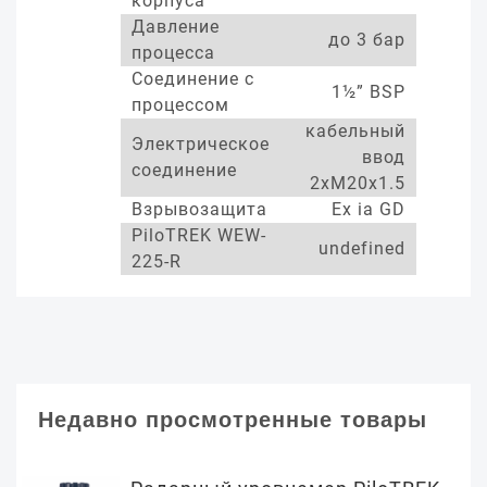
корпуса
Давление
до 3 бар
процесса
Соединение с
1½” BSP
процессом
кабельный
Электрическое
ввод
соединение
2xM20x1.5
Взрывозащита
Ex ia GD
PiloTREK WEW-
undefined
225-R
Недавно просмотренные товары