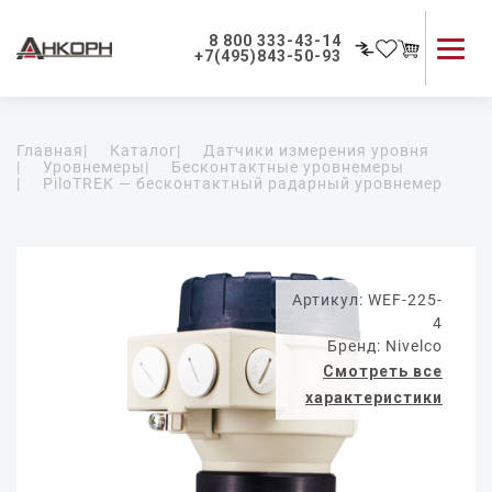
8 800 333-43-14
+7(495)843-50-93
Каталог продукции
Главная
|
Каталог
|
Датчики измерения уровня
Применение приборов
|
Уровнемеры
|
Бесконтактные уровнемеры
|
PiloTREK — бесконтактный радарный уровнемер
Как мы работаем
О компании
Контакты
Артикул: WEF-225-
4
Бренд: Nivelco
Смотреть все
характеристики