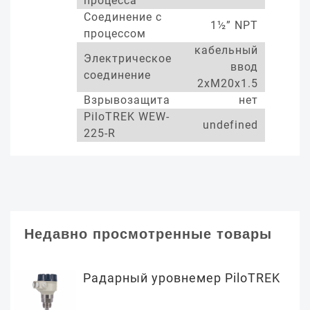
процесса
Соединение с
1½” NPT
процессом
кабельный
Электрическое
ввод
соединение
2xM20x1.5
Взрывозащита
нет
PiloTREK WEW-
undefined
225-R
Недавно просмотренные товары
Радарный уровнемер PiloTREK