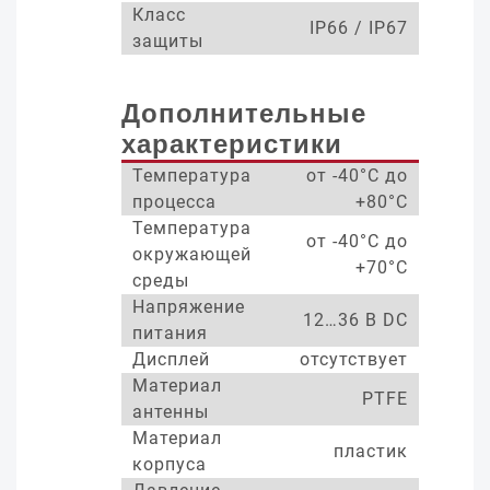
Класс
IP66 / IP67
защиты
Дополнительные
характеристики
Температура
от -40°С до
процесса
+80°С
Температура
от -40°С до
окружающей
+70°С
среды
Напряжение
12…36 В DC
питания
Дисплей
отсутствует
Материал
PTFE
антенны
Материал
пластик
корпуса