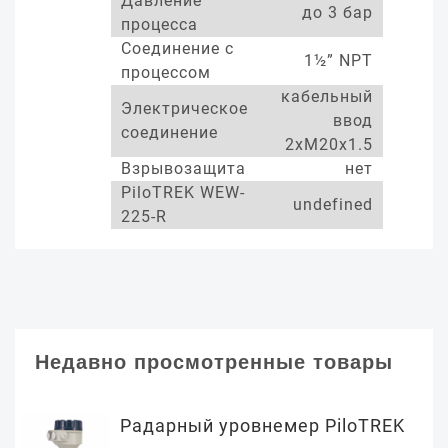
Давление
до 3 бар
процесса
Соединение с
1½” NPT
процессом
кабельный
Электрическое
ввод
соединение
2xM20x1.5
Взрывозащита
нет
PiloTREK WEW-
undefined
225-R
Недавно просмотренные товары
Радарный уровнемер PiloTREK