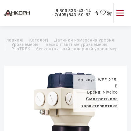
8 800 333-43-14
+7(495)843-50-93
Каталог продукции
Главная
|
Каталог
|
Датчики измерения уровня
Применение приборов
|
Уровнемеры
|
Бесконтактные уровнемеры
|
PiloTREK — бесконтактный радарный уровнемер
Как мы работаем
О компании
Контакты
Артикул: WEF-225-
B
Бренд: Nivelco
Смотреть все
характеристики