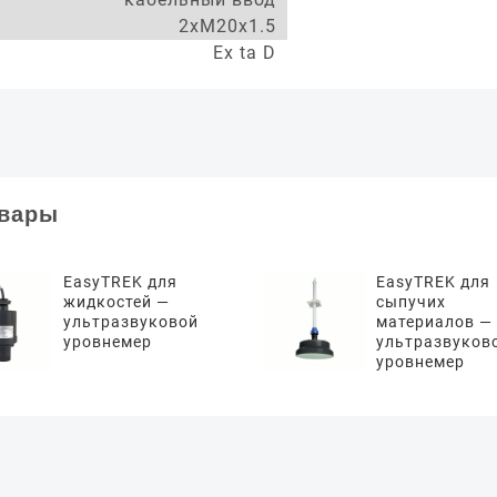
2xM20x1.5
Ex ta D
овары
EasyTREK для
EasyTREK для
жидкостей —
сыпучих
ультразвуковой
материалов —
уровнемер
ультразвуков
уровнемер