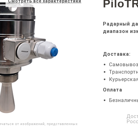
PiloT
Смотреть все характеристики
Радарный да
диапазон из
Доставка:
Самовыво
Транспорт
Курьерска
Оплата
Безналичн
Дос
Рос
ичаться от изображений, представленных