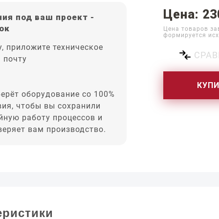
Цена: 23
ия под ваш проект -
ок
Цена товаров за
формируется исх
, приложите техническое
СРАВ
а почту
КУП
ерёт оборудование со 100%
вия, чтобы вы сохранили
йную работу процессов и
оверяет вам производство.
еристики