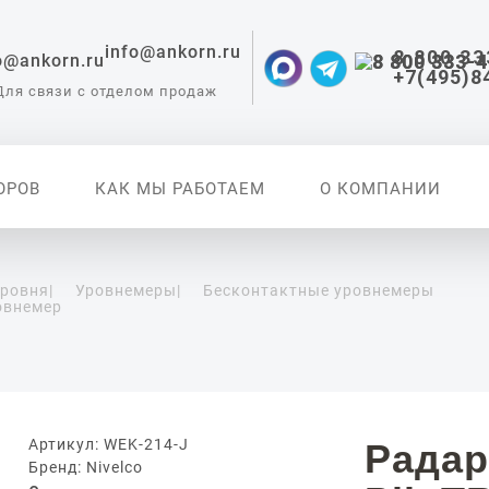
info@ankorn.ru
8 800 33
+7(495)8
Для связи с отделом продаж
ОРОВ
КАК МЫ РАБОТАЕМ
О КОМПАНИИ
уровня
|
Уровнемеры
|
Бесконтактные уровнемеры
овнемер
 приборы для
ации
Артикул: WEK-214-J
Радар
Бренд: Nivelco