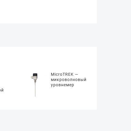
MicroTREK —
микроволновый
уровнемер
ой