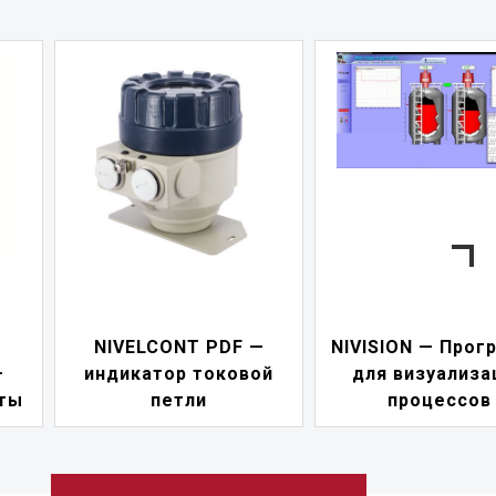
NIVELCONT PDF —
NIVISION — Прог
—
индикатор токовой
для визуализа
ты
петли
процессов