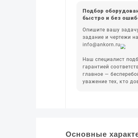
Подбор оборудован
быстро и без ошиб
Опишите вашу задачу
задание и чертежи н
info@ankorn.ru
Наш специалист подб
гарантией соответст
главное — бесперебо
уважение тех, кто д
Основные характ