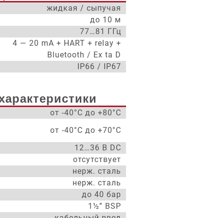
жидкая / сыпучая
до 10 м
77…81 ГГц
4 — 20 mA + HART + relay +
Bluetooth / Ex ta D
IP66 / IP67
характеристики
от -40°С до +80°С
от -40°С до +70°С
12…36 В DC
отсутствует
нерж. сталь
нерж. сталь
до 40 бар
1½” BSP
кабельный ввод