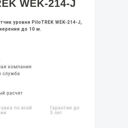
REK WEK-214-J
тчик уровня PiloTREK WEK-214-J,
мерения до 10 м.
з
ная компания
я служба
ый расчет
тавка по всей
Гарантия до
сии
5 лет