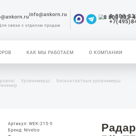
info@ankorn.ru
8 800 33
+7(495)8
Для связи с отделом продаж
ОРОВ
КАК МЫ РАБОТАЕМ
О КОМПАНИИ
уровня
|
Уровнемеры
|
Бесконтактные уровнемеры
овнемер
 приборы для
ации
Артикул: WEK-215-5
Радар
Бренд: Nivelco