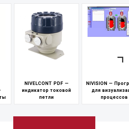
—
NIVISION — Программа
ой
для визуализации
NIPOWER — б
процессов
питания