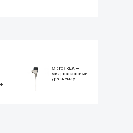
MicroTREK —
микроволновый
уровнемер
ой