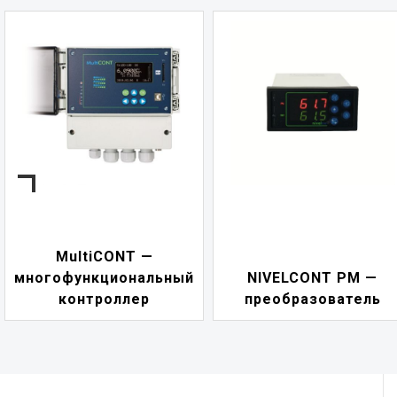
NIVELCONT PKK —
NIVELCONT PM —
многофункциональны
преобразователь
переключатель