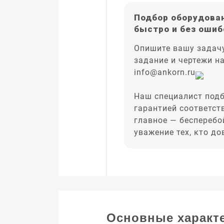
Подбор оборудован
быстро и без ошиб
Опишите вашу задачу
задание и чертежи н
info@ankorn.ru
Наш специалист подб
гарантией соответст
главное — бесперебо
уважение тех, кто д
Основные характ