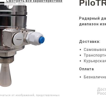
PiloT
Смотреть все характеристики
Радарный да
диапазон из
Доставка:
Самовыво
Транспорт
Курьерска
Оплата
Безналичн
Дос
Рос
ичаться от изображений, представленных