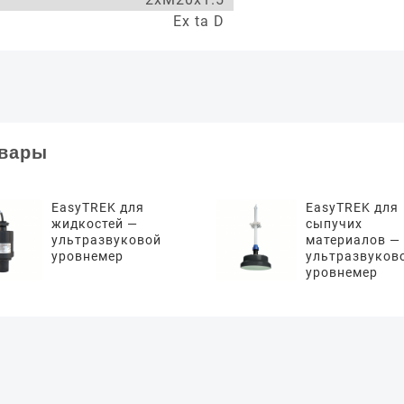
Ex ta D
овары
EasyTREK для
EasyTREK для
жидкостей —
сыпучих
ультразвуковой
материалов —
уровнемер
ультразвуков
уровнемер