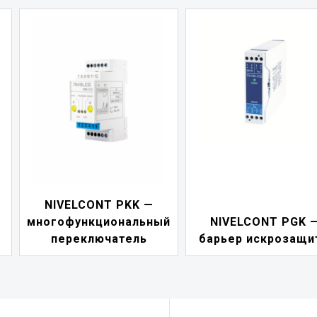
NIVELCONT PDF 
й
NIVELCONT PGK —
индикатор токов
барьер искрозащиты
петли