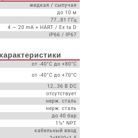
жидкая / сыпучая
до 10 м
77…81 ГГц
4 — 20 mA + HART / Ex ta D
IP66 / IP67
характеристики
от -40°С до +80°С
от -40°С до +70°С
12…36 В DC
отсутствует
нерж. сталь
нерж. сталь
до 40 бар
1½” NPT
кабельный ввод
2xM20x1.5