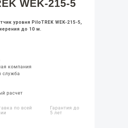
REK WEK-215-5
тчик уровня PiloTREK WEK-215-5,
мерения до 10 м.
з
ная компания
я служба
ый расчет
тавка по всей
Гарантия до
сии
5 лет