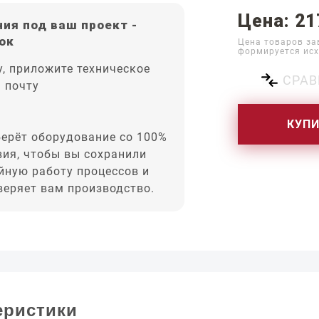
Цена: 21
ия под ваш проект -
ок
Цена товаров за
формируется исх
, приложите техническое
СРАВ
а почту
КУП
ерёт оборудование со 100%
вия, чтобы вы сохранили
йную работу процессов и
оверяет вам производство.
еристики