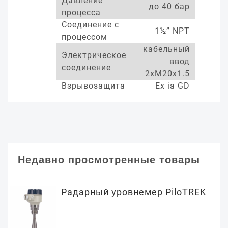
Давление
до 40 бар
процесса
Соединение с
1½” NPT
процессом
кабельный
Электрическое
ввод
соединение
2xM20x1.5
Взрывозащита
Ex ia GD
Недавно просмотренные товары
Радарный уровнемер PiloTREK