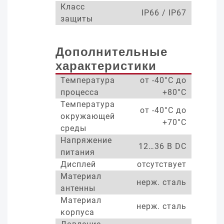
Класс
IP66 / IP67
защиты
Дополнительные
характеристики
Температура
от -40°С до
процесса
+80°С
Температура
от -40°С до
окружающей
+70°С
среды
Напряжение
12…36 В DC
питания
Дисплей
отсутствует
Материал
нерж. сталь
антенны
Материал
нерж. сталь
корпуса