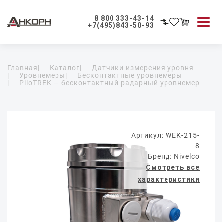
8 800 333-43-14
+7(495)843-50-93
Каталог продукции
Главная
|
Каталог
|
Датчики измерения уровня
Применение приборов
|
Уровнемеры
|
Бесконтактные уровнемеры
|
PiloTREK — бесконтактный радарный уровнемер
Как мы работаем
О компании
Контакты
Артикул: WEK-215-
8
Бренд: Nivelco
Смотреть все
характеристики