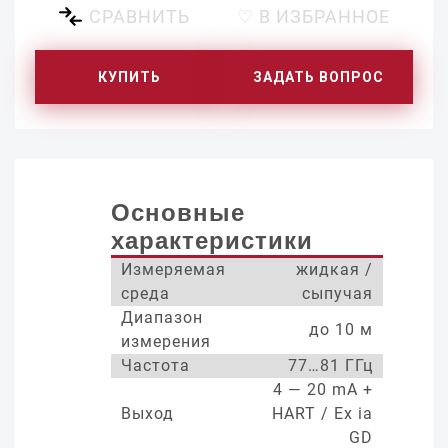
СРАВНИТЬ
♡ В ИЗБРАННОЕ
КУПИТЬ
ЗАДАТЬ ВОПРОС
Основные
характеристики
Измеряемая
жидкая /
среда
сыпучая
Диапазон
до 10 м
измерения
Частота
77…81 ГГц
4 — 20 mA +
Выход
HART / Ex ia
GD