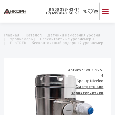
8 800 333-43-14
+7(495)843-50-93
Каталог продукции
Главная
|
Каталог
|
Датчики измерения уровня
Применение приборов
|
Уровнемеры
|
Бесконтактные уровнемеры
|
PiloTREK — бесконтактный радарный уровнемер
Как мы работаем
О компании
Контакты
Артикул: WEK-225-
4
Бренд: Nivelco
Смотреть все
характеристики