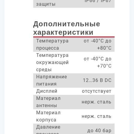
IP66 / IP67
защиты
Дополнительные
характеристики
Температура
от -40°С до
процесса
+80°С
Температура
от -40°С до
окружающей
+70°С
среды
Напряжение
12…36 В DC
питания
Дисплей
отсутствует
Материал
нерж. сталь
антенны
Материал
нерж. сталь
корпуса
Давление
до 40 бар