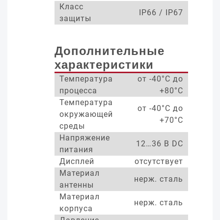
Класс
IP66 / IP67
защиты
Дополнительные
характеристики
Температура
от -40°С до
процесса
+80°С
Температура
от -40°С до
окружающей
+70°С
среды
Напряжение
12…36 В DC
питания
Дисплей
отсутствует
Материал
нерж. сталь
антенны
Материал
нерж. сталь
корпуса