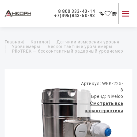
8 800 333-43-14
+7(495)843-50-93
Каталог продукции
Главная
|
Каталог
|
Датчики измерения уровня
Применение приборов
|
Уровнемеры
|
Бесконтактные уровнемеры
|
PiloTREK — бесконтактный радарный уровнемер
Как мы работаем
О компании
Контакты
Артикул: WEK-225-
8
Бренд: Nivelco
Смотреть все
характеристики