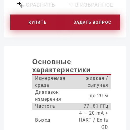
СРАВНИТЬ
♡ В ИЗБРАННОЕ
КУПИТЬ
ЗАДАТЬ ВОПРОС
Основные
характеристики
Измеряемая
жидкая /
среда
сыпучая
Диапазон
до 20 м
измерения
Частота
77…81 ГГц
4 — 20 mA +
Выход
HART / Ex ia
GD