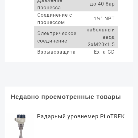
Давление
до 40 бар
процесса
Соединение с
1½” NPT
процессом
кабельный
Электрическое
ввод
соединение
2xM20x1.5
Взрывозащита
Ex ia GD
Недавно просмотренные товары
Радарный уровнемер PiloTREK