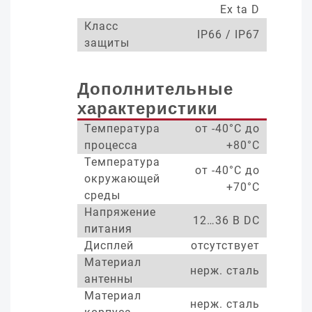
Ex ta D
Класс
IP66 / IP67
защиты
Дополнительные
характеристики
Температура
от -40°С до
процесса
+80°С
Температура
от -40°С до
окружающей
+70°С
среды
Напряжение
12…36 В DC
питания
Дисплей
отсутствует
Материал
нерж. сталь
антенны
Материал
нерж. сталь