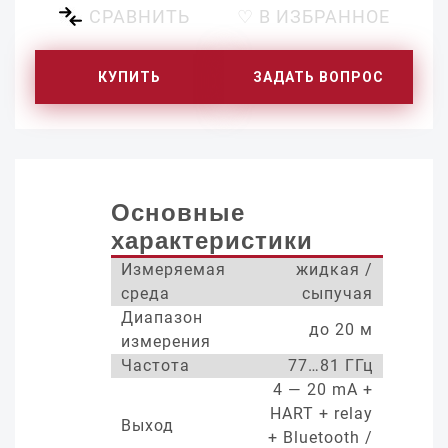
СРАВНИТЬ
♡ В ИЗБРАННОЕ
КУПИТЬ
ЗАДАТЬ ВОПРОС
Основные
характеристики
Измеряемая
жидкая /
среда
сыпучая
Диапазон
до 20 м
измерения
Частота
77…81 ГГц
4 — 20 mA +
HART + relay
Выход
+ Bluetooth /