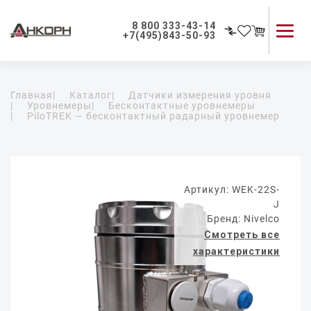
8 800 333-43-14
+7(495)843-50-93
Каталог продукции
Главная
|
Каталог
|
Датчики измерения уровня
Применение приборов
|
Уровнемеры
|
Бесконтактные уровнемеры
|
PiloTREK — бесконтактный радарный уровнемер
Как мы работаем
О компании
Контакты
Артикул: WEK-22S-
J
Бренд: Nivelco
Смотреть все
характеристики